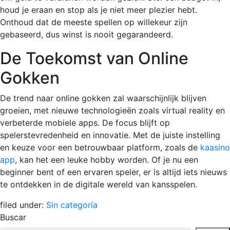
houd je eraan en stop als je niet meer plezier hebt.
Onthoud dat de meeste spellen op willekeur zijn
gebaseerd, dus winst is nooit gegarandeerd.
De Toekomst van Online
Gokken
De trend naar online gokken zal waarschijnlijk blijven
groeien, met nieuwe technologieën zoals virtual reality en
verbeterde mobiele apps. De focus blijft op
spelerstevredenheid en innovatie. Met de juiste instelling
en keuze voor een betrouwbaar platform, zoals de
kaasino
app
, kan het een leuke hobby worden. Of je nu een
beginner bent of een ervaren speler, er is altijd iets nieuws
te ontdekken in de digitale wereld van kansspelen.
filed under:
Sin categoría
Buscar