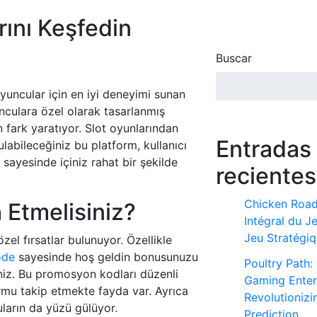
rını Keşfedin
Buscar
uncular için en iyi deneyimi sunan
nculara özel olarak tasarlanmış
fark yaratıyor. Slot oyunlarından
Entradas
labileceğiniz bu platform, kullanıcı
 sayesinde içiniz rahat bir şekilde
recientes
Chicken Road
 Etmelisiniz?
Intégral du J
Jeu Stratégi
el fırsatlar bulunuyor. Özellikle
ode
sayesinde hoş geldin bonusunuzu
Poultry Path:
iniz. Bu promosyon kodları düzenli
Gaming Enter
ormu takip etmekte fayda var. Ayrıca
Revolutionizi
ların da yüzü gülüyor.
Prediction