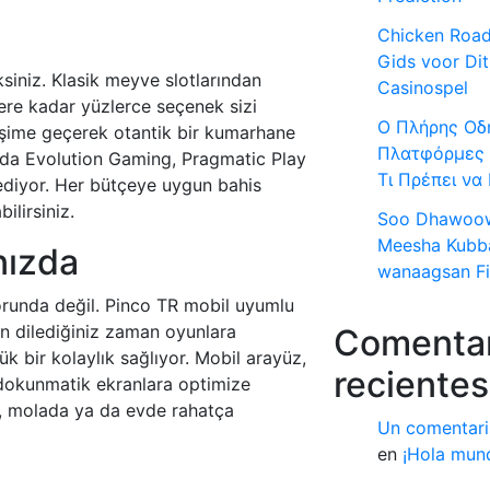
Chicken Road
Gids voor Di
siniz. Klasik meyve slotlarından
Casinospel
ere kadar yüzlerce seçenek sizi
Ο Πλήρης Οδη
eşime geçerek otantik bir kumarhane
Πλατφόρμες 
sında Evolution Gaming, Pragmatic Play
Τι Πρέπει να
 ediyor. Her bütçeye uygun bahis
bilirsiniz.
Soo Dhawoow
Meesha Kubb
nızda
wanaagsan Fi
runda değil. Pinco TR mobil uyumlu
en dilediğiniz zaman oyunlara
Comentar
k bir kolaylık sağlıyor. Mobil arayüz,
recientes
 dokunmatik ekranlara optimize
n, molada ya da evde rahatça
Un comentari
en
¡Hola mun