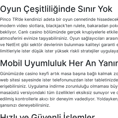
Oyun Çeşitliliğinde Sınır Yok
Pinco TR’de kendinizi adeta bir oyun cennetinde hissedecek
modern video slotlara, blackjack’ten rulete, bakaradan pok
bekliyor. Canlı casino bölümünde gerçek krupiyelerle etkil
atmosferini evinize taşıyabilirsiniz. Oyun sağlayıcıları ara
ve NetEnt gibi sektör devlerinin bulunması kaliteyi garanti
limitleriyle ister düşük ister yüksek riskli stratejiler uygulaya
Mobil Uyumluluk Her An Yanı
Günümüzde casino keyfi artık masa başına bağlı kalmak zo
web sitesi sayesinde ister telefonunuzdan ister tabletinizd
erişebilirsiniz. Uygulama indirme zorunluluğu olmaması büyü
masaüstü versiyondaki tüm özellikleri eksiksiz sunuyor ve
edilmiş kontrollerle akıcı bir deneyim vadediyor. Yoldayke
şansınızı deneyebilirsiniz.
Hızlı ve Güvenli İşlemler