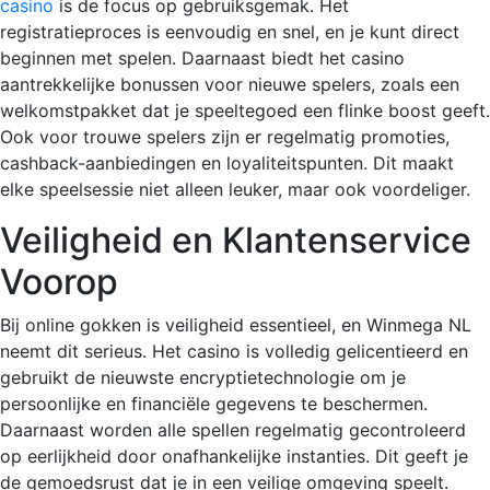
casino
is de focus op gebruiksgemak. Het
registratieproces is eenvoudig en snel, en je kunt direct
beginnen met spelen. Daarnaast biedt het casino
aantrekkelijke bonussen voor nieuwe spelers, zoals een
welkomstpakket dat je speeltegoed een flinke boost geeft.
Ook voor trouwe spelers zijn er regelmatig promoties,
cashback-aanbiedingen en loyaliteitspunten. Dit maakt
elke speelsessie niet alleen leuker, maar ook voordeliger.
Veiligheid en Klantenservice
Voorop
Bij online gokken is veiligheid essentieel, en Winmega NL
neemt dit serieus. Het casino is volledig gelicentieerd en
gebruikt de nieuwste encryptietechnologie om je
persoonlijke en financiële gegevens te beschermen.
Daarnaast worden alle spellen regelmatig gecontroleerd
op eerlijkheid door onafhankelijke instanties. Dit geeft je
de gemoedsrust dat je in een veilige omgeving speelt.