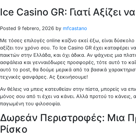
Ice Casino GR: Γιατί Αξίζει 
Posted
9 febrero, 2026
by
mfcastano
Με τόσες επιλογές online καζίνο εκεί έξω, είναι δύσκολο
αξίζει τον χρόνο σου. Το Ice Casino GR έχει καταφέρει 
παικτών στην Ελλάδα, και όχι άδικα. Αν ψάχνεις μια πλατ
ασφάλεια και γενναιόδωρες προσφορές, τότε αυτό το καζί
αυτό το post, θα δούμε μερικά από τα βασικά χαρακτηρισ
τεχνικές φανφάρες. Ας ξεκινήσουμε!
Αν θέλεις να μπεις κατευθείαν στην πίστα, μπορείς να επ
μόνος σου από τι έχει να κάνει. Αλλά προτού το κάνεις, 
παγωμένη του φιλοσοφία.
Δωρεάν Περιστροφές: Μια Π
Ρίσκο