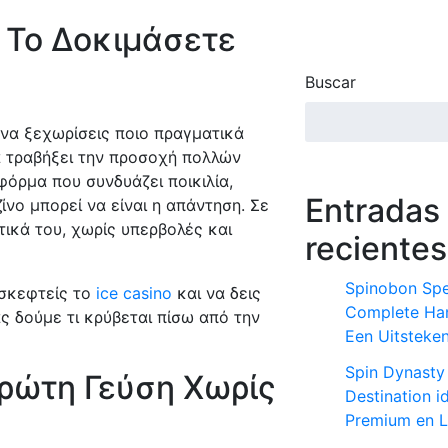
να Το Δοκιμάσετε
Buscar
 να ξεχωρίσεις ποιο πραγματικά
να τραβήξει την προσοχή πολλών
φόρμα που συνδυάζει ποικιλία,
Entradas
νο μπορεί να είναι η απάντηση. Σε
τικά του, χωρίς υπερβολές και
recientes
Spinobon Spe
ισκεφτείς το
ice casino
και να δεις
Complete Han
ας δούμε τι κρύβεται πίσω από την
Een Uitsteke
Spin Dynasty 
ρώτη Γεύση Χωρίς
Destination 
Premium en L