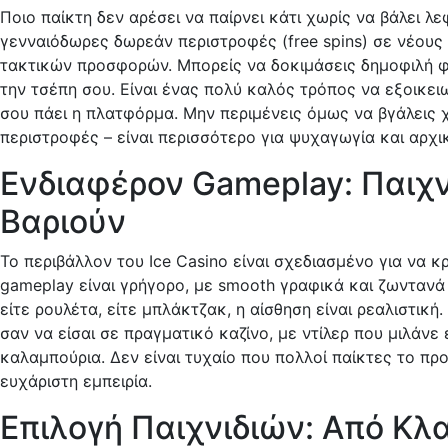
Ποιο παίκτη δεν αρέσει να παίρνει κάτι χωρίς να βάλει λ
γενναιόδωρες δωρεάν περιστροφές (free spins) σε νέους 
τακτικών προσφορών. Μπορείς να δοκιμάσεις δημοφιλή φ
την τσέπη σου. Είναι ένας πολύ καλός τρόπος να εξοικειωθ
σου πάει η πλατφόρμα. Μην περιμένεις όμως να βγάλεις χ
περιστροφές – είναι περισσότερο για ψυχαγωγία και αρχι
Ενδιαφέρον Gameplay: Παιχν
Βαριούν
Το περιβάλλον του Ice Casino είναι σχεδιασμένο για να κ
gameplay είναι γρήγορο, με smooth γραφικά και ζωντανά 
είτε ρουλέτα, είτε μπλάκτζακ, η αίσθηση είναι ρεαλιστική. 
σαν να είσαι σε πραγματικό καζίνο, με ντίλερ που μιλάνε
καλαμπούρια. Δεν είναι τυχαίο που πολλοί παίκτες το προ
ευχάριστη εμπειρία.
Επιλογή Παιχνιδιών: Από Κλ