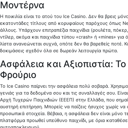
Μοντέρνα
Η ποικιλία είναι το ατού του Ice Casino. Δεν θα βρεις μό
εκατοντάδες τίτλους από κορυφαίους παρόχους όπως NetE
άλλους. Υπάρχουν επιτραπέζια παιχνίδια (ρουλέτα, πόκερ
ντίλερ, ακόμα και παιχνίδια τύπου «crash» ή «mines» για
λίστα ανανεώνεται συχνά, οπότε δεν θα βαρεθείς ποτέ. Κ
δοκιμάσεις σχεδόν όλα σε δωρεάν λειτουργία πρώτα.
Ασφάλεια και Αξιοπιστία: Τ
Φρούριο
Το Ice Casino παίρνει την ασφάλεια πολύ σοβαρά. Χρησιμ
γενιάς για τα δεδομένα σου και τις συναλλαγές σου. Είνα
Αρχή Τυχερών Παιχνιδιών (ΕΕΕΠ) στην Ελλάδα, που σημαίν
αυστηρή επιτήρηση. Μπορείς να παίζεις ήσυχος χωρίς να
προσωπικά στοιχεία. Βέβαια, η ασφάλεια δεν είναι μόνο τεχ
πλατφόρμα προωθεί υπεύθυνο παιχνίδι, με όρια καταθέσεω
αυτοαποκλεισμού.