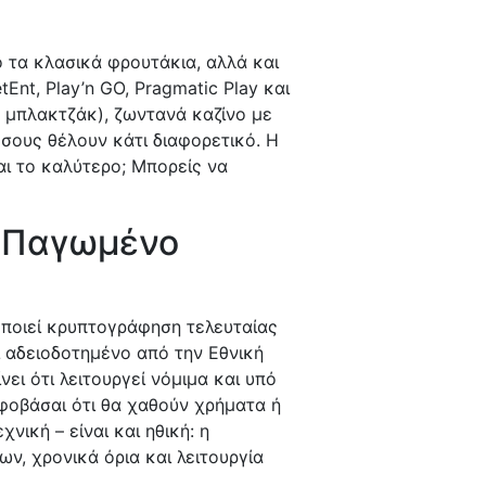
νο τα κλασικά φρουτάκια, αλλά και
nt, Play’n GO, Pragmatic Play και
, μπλακτζάκ), ζωντανά καζίνο με
 όσους θέλουν κάτι διαφορετικό. Η
αι το καλύτερο; Μπορείς να
ο Παγωμένο
οποιεί κρυπτογράφηση τελευταίας
ι αδειοδοτημένο από την Εθνική
ει ότι λειτουργεί νόμιμα και υπό
 φοβάσαι ότι θα χαθούν χρήματα ή
νική – είναι και ηθική: η
ν, χρονικά όρια και λειτουργία