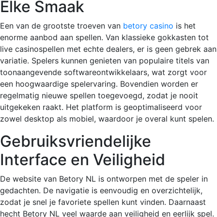
Elke Smaak
Een van de grootste troeven van
betory casino
is het
enorme aanbod aan spellen. Van klassieke gokkasten tot
live casinospellen met echte dealers, er is geen gebrek aan
variatie. Spelers kunnen genieten van populaire titels van
toonaangevende softwareontwikkelaars, wat zorgt voor
een hoogwaardige spelervaring. Bovendien worden er
regelmatig nieuwe spellen toegevoegd, zodat je nooit
uitgekeken raakt. Het platform is geoptimaliseerd voor
zowel desktop als mobiel, waardoor je overal kunt spelen.
Gebruiksvriendelijke
Interface en Veiligheid
De website van Betory NL is ontworpen met de speler in
gedachten. De navigatie is eenvoudig en overzichtelijk,
zodat je snel je favoriete spellen kunt vinden. Daarnaast
hecht Betory NL veel waarde aan veiligheid en eerlijk spel.