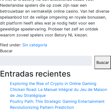
Nederlandse spelers die op zoek zijn naar een
betrouwbaar en vermakelijk online casino. Van het diverse
spelaanbod tot de veilige omgeving en royale bonussen,
dit platform heeft alles wat je nodig hebt voor een
geweldige speelervaring. Probeer het zelf en ontdek
waarom zoveel spelers voor Betory NL kiezen.
filed under:
Sin categoría
Buscar
Buscar
Entradas recientes
Exploring the Rise of Crypto in Online Gaming
Chicken Road: Le Manuel Intégral du Jeu de Maison
de Jeu Stratégique
Poultry Path: This Strategic Gaming Entertainment
Revolutionizing Pattern Prediction