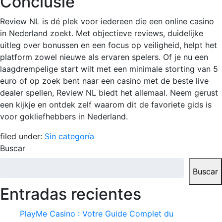
Conclusie
Review NL is dé plek voor iedereen die een online casino
in Nederland zoekt. Met objectieve reviews, duidelijke
uitleg over bonussen en een focus op veiligheid, helpt het
platform zowel nieuwe als ervaren spelers. Of je nu een
laagdrempelige start wilt met een minimale storting van 5
euro of op zoek bent naar een casino met de beste live
dealer spellen, Review NL biedt het allemaal. Neem gerust
een kijkje en ontdek zelf waarom dit de favoriete gids is
voor gokliefhebbers in Nederland.
filed under:
Sin categoría
Buscar
Buscar
Entradas recientes
PlayMe Casino : Votre Guide Complet du