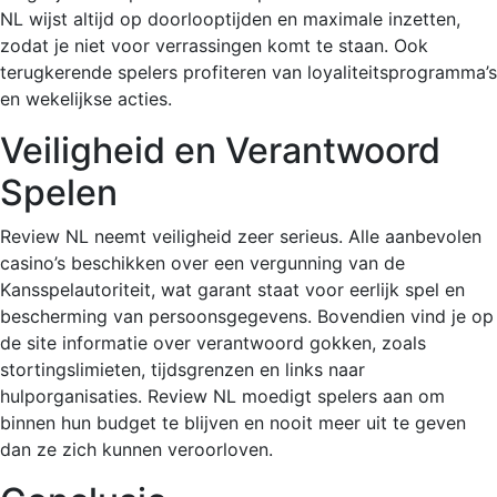
NL wijst altijd op doorlooptijden en maximale inzetten,
zodat je niet voor verrassingen komt te staan. Ook
terugkerende spelers profiteren van loyaliteitsprogramma’s
en wekelijkse acties.
Veiligheid en Verantwoord
Spelen
Review NL neemt veiligheid zeer serieus. Alle aanbevolen
casino’s beschikken over een vergunning van de
Kansspelautoriteit, wat garant staat voor eerlijk spel en
bescherming van persoonsgegevens. Bovendien vind je op
de site informatie over verantwoord gokken, zoals
stortingslimieten, tijdsgrenzen en links naar
hulporganisaties. Review NL moedigt spelers aan om
binnen hun budget te blijven en nooit meer uit te geven
dan ze zich kunnen veroorloven.