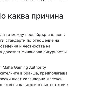
По каква причина
остта между провайдър и клиент.
ги стандарти по отношение на
 сведения и честността на
а доказват финансова сигурност и
 Malta Gaming Authority
скателните в бранша, предполагаща
 всеки шест календарни месечен
ществени капитали в съответствие