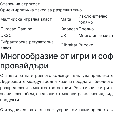
Степен на строгост
Ориентировъчна такса за разрешително
Изключително
Малтийска игрална власт
Malta
голямо
Curacao Gaming
Кюрасао
Средно
UKGC
UK
Много интензив
Гибралтарска регулаторна
Gibraltar
Високо
власт
Многообразие от игри и со
провайдъри
Стандартът на игралното колекция диктува привлекате
Лидиращите международни казина предлагат библиоте
разпределени в множество секции. Ротативните игри 
значителен обем, следвани от масови развлечения, ви
продукти.
Сътрудничествата със софтуерни компании предоставя