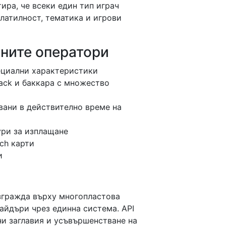
ира, че всеки един тип играч
латилност, тематика и игрови
ните оператори
ециални характеристики
jack и баккара с множество
вани в действително време на
ури за изплащане
tch карти
и
згражда върху многопластова
айдъри чрез единна система. API
ни заглавия и усъвършенстване на