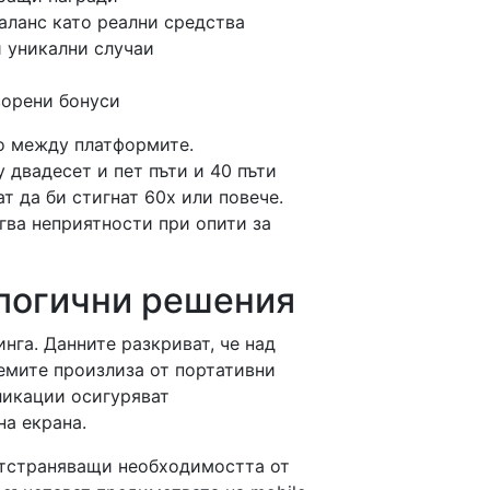
аланс като реални средства
 уникални случаи
ворени бонуси
о между платформите.
двадесет и пет пъти и 40 пъти
т да би стигнат 60x или повече.
гва неприятности при опити за
ологични решения
нга. Данните разкриват, че над
емите произлиза от портативни
ликации осигуряват
а екрана.
отстраняващи необходимостта от