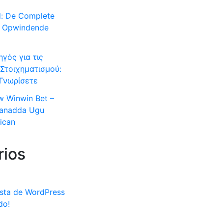
: De Complete
t Opwindende
γός για τις
Στοιχηματισμού:
 Γνωρίσετε
 Winwin Bet –
anadda Ugu
ican
ios
sta de WordPress
do!