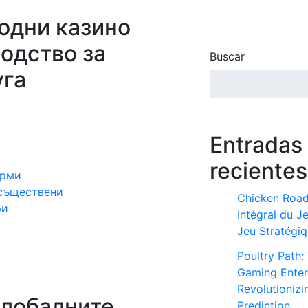
одни казино
одство за
Buscar
уга
Entradas
recientes
орми
 съществени
Chicken Road
ри
Intégral du J
Jeu Stratégi
Poultry Path:
Gaming Enter
Revolutionizi
глобалните
Prediction