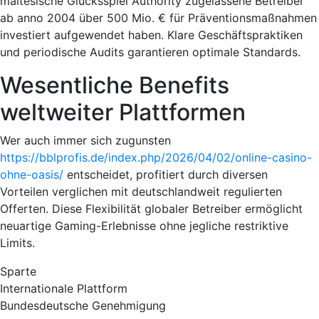
maltesische Glücksspiel Authority zugelassene Betreiber
ab anno 2004 über 500 Mio. € für Präventionsmaßnahmen
investiert aufgewendet haben. Klare Geschäftspraktiken
und periodische Audits garantieren optimale Standards.
Wesentliche Benefits
weltweiter Plattformen
Wer auch immer sich zugunsten
https://bblprofis.de/index.php/2026/04/02/online-casino-
ohne-oasis/
entscheidet, profitiert durch diversen
Vorteilen verglichen mit deutschlandweit regulierten
Offerten. Diese Flexibilität globaler Betreiber ermöglicht
neuartige Gaming-Erlebnisse ohne jegliche restriktive
Limits.
Sparte
Internationale Plattform
Bundesdeutsche Genehmigung