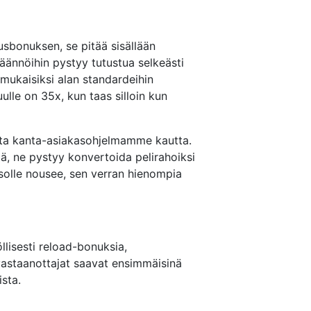
tusbonuksen, se pitää sisällään
säännöihin pystyy tutustua selkeästi
mukaisiksi alan standardeihin
lle on 35x, kun taas silloin kun
ta kanta-asiakasohjelmamme kautta.
tä, ne pystyy konvertoida pelirahoiksi
solle nousee, sen verran hienompia
lisesti reload-bonuksia,
astaanottajat saavat ensimmäisinä
ista.