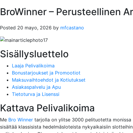
BroWinner – Perusteellinen A
Posted
20 mayo, 2026
by
mfcastano
Sisällysluettelo
Laaja Pelivalikoima
Bonustarjoukset ja Promootiot
Maksuvaihtoehdot ja Kotiutukset
Asiakaspalvelu ja Apu
Tietoturva ja Lisenssi
Kattava Pelivalikoima
Me
Bro Winner
tarjolla on ylitse 3000 pelituotetta monissa
sisältää klassisista hedelmäsloteista nykyaikaisiin slotteihin,