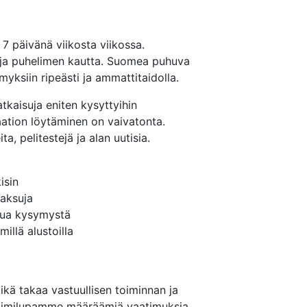
 päivänä viikosta viikossa.
n ja puhelimen kautta. Suomea puhuva
ksiin ripeästi ja ammattitaidolla.
tkaisuja eniten kysyttyihin
aation löytäminen on vaivatonta.
, pelitestejä ja alan uutisia.
isin
maksuja
tua kysymystä
illä alustoilla
ikä takaa vastuullisen toiminnan ja
oimilupamme määräämiä vaatimuksia