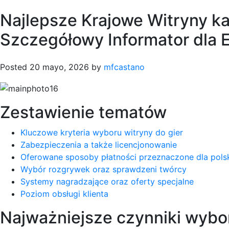
Najlepsze Krajowe Witryny k
Szczegółowy Informator dla 
Posted
20 mayo, 2026
by
mfcastano
Zestawienie tematów
Kluczowe kryteria wyboru witryny do gier
Zabezpieczenia a także licencjonowanie
Oferowane sposoby płatności przeznaczone dla pol
Wybór rozgrywek oraz sprawdzeni twórcy
Systemy nagradzające oraz oferty specjalne
Poziom obsługi klienta
Najważniejsze czynniki wybo