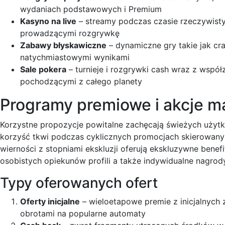
wydaniach podstawowych i Premium
Kasyno na live
– streamy podczas czasie rzeczywist
prowadzącymi rozgrywkę
Zabawy błyskawiczne
– dynamiczne gry takie jak cr
natychmiastowymi wynikami
Sale pokera
– turnieje i rozgrywki cash wraz z wspó
pochodzącymi z całego planety
Programy premiowe i akcje m
Korzystne propozycje powitalne zachęcają świeżych użyt
korzyść tkwi podczas cyklicznych promocjach skierowany
wierności z stopniami ekskluzji oferują ekskluzywne benef
osobistych opiekunów profili a także indywidualne nagrod
Typy oferowanych ofert
Oferty inicjalne
– wieloetapowe premie z inicjalnych 
obrotami na popularne automaty