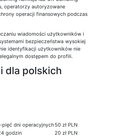
u, operatorzy autoryzowane
hrony operacji finansowych podczas
eczaniu wiadomości użytkowników i
 systemami bezpieczeństwa wysokiej
ie identyfikacji użytkowników nie
elegalnym dostępem do profili.
 dla polskich
pięć dni operacyjnych
50 zł PLN
24 godzin
20 zł PLN