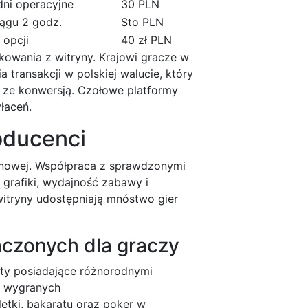
dni operacyjne
30 PLN
ągu 2 godz.
Sto PLN
 opcji
40 zł PLN
owania z witryny. Krajowi gracze w
 transakcji w polskiej walucie, który
 ze konwersją. Czołowe platformy
łaceń.
oducenci
ynowej. Współpraca z sprawdzonymi
grafiki, wydajność zabawy i
itryny udostępniają mnóstwo gier
aczonych dla graczy
oty posiadające różnorodnymi
i wygranych
etki, bakaratu oraz poker w