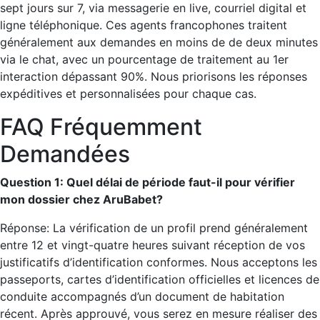
sept jours sur 7, via messagerie en live, courriel digital et
ligne téléphonique. Ces agents francophones traitent
généralement aux demandes en moins de de deux minutes
via le chat, avec un pourcentage de traitement au 1er
interaction dépassant 90%. Nous priorisons les réponses
expéditives et personnalisées pour chaque cas.
FAQ Fréquemment
Demandées
Question 1: Quel délai de période faut-il pour vérifier
mon dossier chez AruBabet?
Réponse: La vérification de un profil prend généralement
entre 12 et vingt-quatre heures suivant réception de vos
justificatifs d’identification conformes. Nous acceptons les
passeports, cartes d’identification officielles et licences de
conduite accompagnés d’un document de habitation
récent. Après approuvé, vous serez en mesure réaliser des