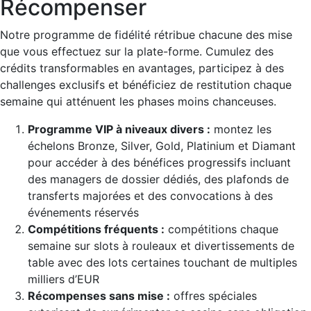
Récompenser
Notre programme de fidélité rétribue chacune des mise
que vous effectuez sur la plate-forme. Cumulez des
crédits transformables en avantages, participez à des
challenges exclusifs et bénéficiez de restitution chaque
semaine qui atténuent les phases moins chanceuses.
Programme VIP à niveaux divers :
montez les
échelons Bronze, Silver, Gold, Platinium et Diamant
pour accéder à des bénéfices progressifs incluant
des managers de dossier dédiés, des plafonds de
transferts majorées et des convocations à des
événements réservés
Compétitions fréquents :
compétitions chaque
semaine sur slots à rouleaux et divertissements de
table avec des lots certaines touchant de multiples
milliers d’EUR
Récompenses sans mise :
offres spéciales