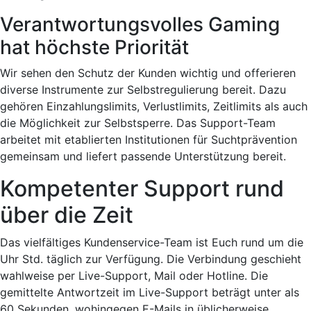
Verantwortungsvolles Gaming
hat höchste Priorität
Wir sehen den Schutz der Kunden wichtig und offerieren
diverse Instrumente zur Selbstregulierung bereit. Dazu
gehören Einzahlungslimits, Verlustlimits, Zeitlimits als auch
die Möglichkeit zur Selbstsperre. Das Support-Team
arbeitet mit etablierten Institutionen für Suchtprävention
gemeinsam und liefert passende Unterstützung bereit.
Kompetenter Support rund
über die Zeit
Das vielfältiges Kundenservice-Team ist Euch rund um die
Uhr Std. täglich zur Verfügung. Die Verbindung geschieht
wahlweise per Live-Support, Mail oder Hotline. Die
gemittelte Antwortzeit im Live-Support beträgt unter als
60 Sekunden, wohingegen E-Mails in üblicherweise