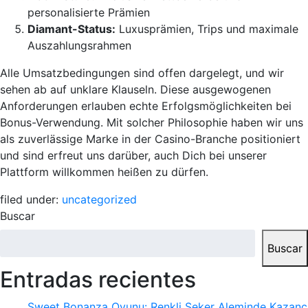
personalisierte Prämien
Diamant-Status:
Luxusprämien, Trips und maximale
Auszahlungsrahmen
Alle Umsatzbedingungen sind offen dargelegt, und wir
sehen ab auf unklare Klauseln. Diese ausgewogenen
Anforderungen erlauben echte Erfolgsmöglichkeiten bei
Bonus-Verwendung. Mit solcher Philosophie haben wir uns
als zuverlässige Marke in der Casino-Branche positioniert
und sind erfreut uns darüber, auch Dich bei unserer
Plattform willkommen heißen zu dürfen.
filed under:
uncategorized
Buscar
Buscar
Entradas recientes
Sweet Bonanza Oyunu: Renkli Şeker Aleminde Kazanç