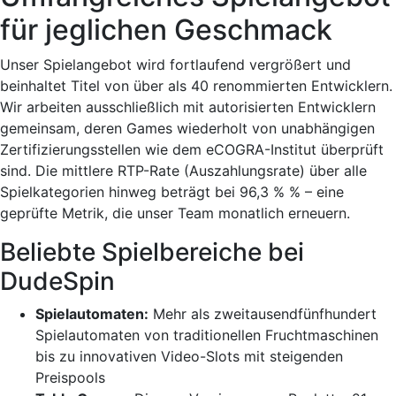
für jeglichen Geschmack
Unser Spielangebot wird fortlaufend vergrößert und
beinhaltet Titel von über als 40 renommierten Entwicklern.
Wir arbeiten ausschließlich mit autorisierten Entwicklern
gemeinsam, deren Games wiederholt von unabhängigen
Zertifizierungsstellen wie dem eCOGRA-Institut überprüft
sind. Die mittlere RTP-Rate (Auszahlungsrate) über alle
Spielkategorien hinweg beträgt bei 96,3 % % – eine
geprüfte Metrik, die unser Team monatlich erneuern.
Beliebte Spielbereiche bei
DudeSpin
Spielautomaten:
Mehr als zweitausendfünfhundert
Spielautomaten von traditionellen Fruchtmaschinen
bis zu innovativen Video-Slots mit steigenden
Preispools