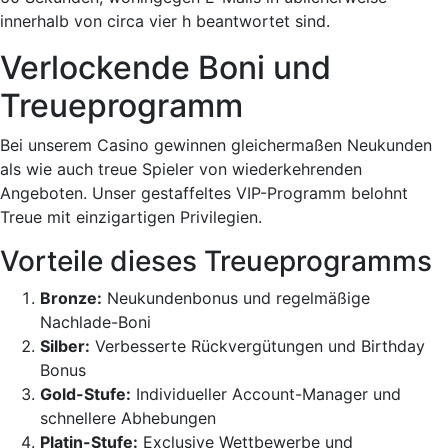
innerhalb von circa vier h beantwortet sind.
Verlockende Boni und
Treueprogramm
Bei unserem Casino gewinnen gleichermaßen Neukunden
als wie auch treue Spieler von wiederkehrenden
Angeboten. Unser gestaffeltes VIP-Programm belohnt
Treue mit einzigartigen Privilegien.
Vorteile dieses Treueprogramms
Bronze:
Neukundenbonus und regelmäßige
Nachlade-Boni
Silber:
Verbesserte Rückvergütungen und Birthday
Bonus
Gold-Stufe:
Individueller Account-Manager und
schnellere Abhebungen
Platin-Stufe:
Exclusive Wettbewerbe und