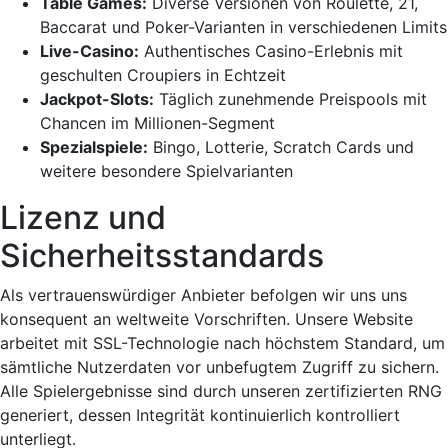
Table Games:
Diverse Versionen von Roulette, 21,
Baccarat und Poker-Varianten in verschiedenen Limits
Live-Casino:
Authentisches Casino-Erlebnis mit
geschulten Croupiers in Echtzeit
Jackpot-Slots:
Täglich zunehmende Preispools mit
Chancen im Millionen-Segment
Spezialspiele:
Bingo, Lotterie, Scratch Cards und
weitere besondere Spielvarianten
Lizenz und
Sicherheitsstandards
Als vertrauenswürdiger Anbieter befolgen wir uns uns
konsequent an weltweite Vorschriften. Unsere Website
arbeitet mit SSL-Technologie nach höchstem Standard, um
sämtliche Nutzerdaten vor unbefugtem Zugriff zu sichern.
Alle Spielergebnisse sind durch unseren zertifizierten RNG
generiert, dessen Integrität kontinuierlich kontrolliert
unterliegt.