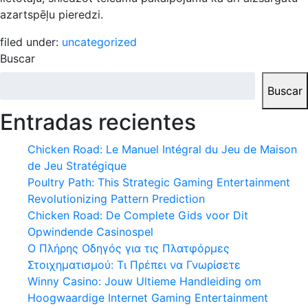
azartspēļu pieredzi.
filed under:
uncategorized
Buscar
Buscar
Entradas recientes
Chicken Road: Le Manuel Intégral du Jeu de Maison
de Jeu Stratégique
Poultry Path: This Strategic Gaming Entertainment
Revolutionizing Pattern Prediction
Chicken Road: De Complete Gids voor Dit
Opwindende Casinospel
Ο Πλήρης Οδηγός για τις Πλατφόρμες
Στοιχηματισμού: Τι Πρέπει να Γνωρίσετε
Winny Casino: Jouw Ultieme Handleiding om
Hoogwaardige Internet Gaming Entertainment