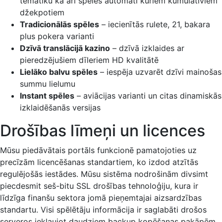
tematiku kā arī spēles automāti kuriem kumulatīviem
džekpotiem
Tradicionālās spēles
– iecienītās rulete, 21, bakara
plus pokera varianti
Dzīvā translācijā kazino
– dzīvā izklaides ar
pieredzējušiem dīleriem HD kvalitātē
Lielāko balvu spēles
– iespēja uzvarēt dzīvi mainošas
summu lielumu
Instant spēles
– aviācijas varianti un citas dinamiskās
izklaidēšanās versijas
Drošības līmeņi un licences
Mūsu piedāvātais portāls funkcionē pamatojoties uz
precīzām licencēšanas standartiem, ko izdod atzītās
regulējošās iestādes. Mūsu sistēma nodrošinām divsimt
piecdesmit seš-bitu SSL drošības tehnoloģiju, kura ir
līdzīga finanšu sektora jomā pieņemtajai aizsardzības
standartu. Visi spēlētāju informācija ir saglabāti drošos
serveros iekļaujot daudziem backup kopēšanas pakāpēm.