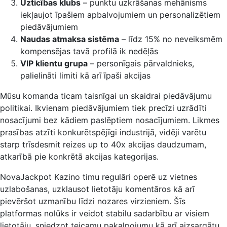
Uzticības klubs
– punktu uzkrāšanas mehānisms
iekļaujot īpašiem apbalvojumiem un personalizētiem
piedāvājumiem
Naudas atmaksa sistēma
– līdz 15% no neveiksmēm
kompensējas tavā profilā ik nedēļās
VIP klientu grupa
– personīgais pārvaldnieks,
palielināti limiti kā arī īpaši akcijas
Mūsu komanda ticam taisnīgai un skaidrai piedāvājumu
politikai. Ikvienam piedāvājumiem tiek precīzi uzrādīti
nosacījumi bez kādiem paslēptiem nosacījumiem. Likmes
prasības atzīti konkurētspējīgi industrijā, vidēji varētu
starp trīsdesmit reizes up to 40x akcijas daudzumam,
atkarībā pie konkrētā akcijas kategorijas.
NovaJackpot Kazino timu regulāri operē uz vietnes
uzlabošanas, uzklausot lietotāju komentāros kā arī
pievēršot uzmanību līdzi nozares virzieniem. Šīs
platformas nolūks ir veidot stabilu sadarbību ar visiem
lietotāju, sniedzot teicamu pakalpojumu kā arī aizsargātu