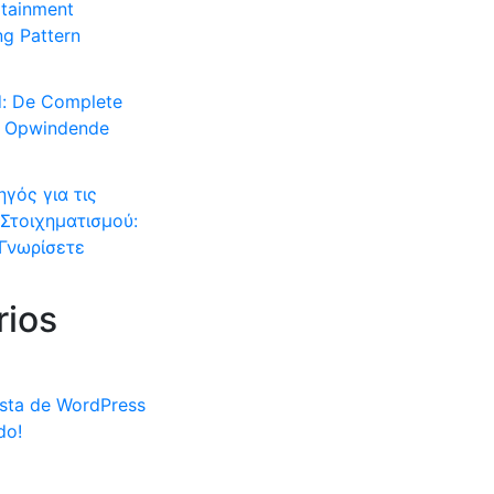
tainment
ng Pattern
: De Complete
t Opwindende
γός για τις
Στοιχηματισμού:
 Γνωρίσετε
ios
sta de WordPress
do!