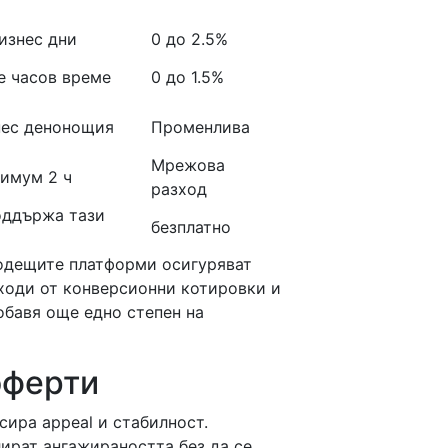
бизнес дни
0 до 2.5%
е часов време
0 до 1.5%
нес денонощия
Променлива
Мрежова
имум 2 ч
разход
оддържа тази
безплатно
Водещите платформи осигуряват
ходи от конверсионни котировки и
обавя още едно степен на
оферти
ира appeal и стабилност.
ират ангажираността без да се