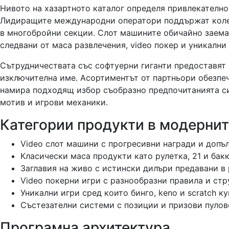
Нивото на хазартното каталог определя привлекателно
Лидиращите международни оператори поддържат колек
в многобройни секции. Слот машините обичайно заемат
следвани от маса развлечения, video покер и уникални
Сътрудничествата със софтуерни гиганти предоставят 
изключителна име. Асортиментът от партньори обезпеч
намира подходящ избор съобразно предпочитанията си
мотив и игрови механики.
Категории продукти в модернит
Video слот машини с прогресивни награди и допъ
Класически маса продукти като рулетка, 21 и бак
Заглавия на живо с истински дилъри предавани в
Video покерни игри с разнообразни правила и ст
Уникални игри сред които бинго, keno и scratch к
Състезателни системи с позиции и призови пулов
Програмна архитектура