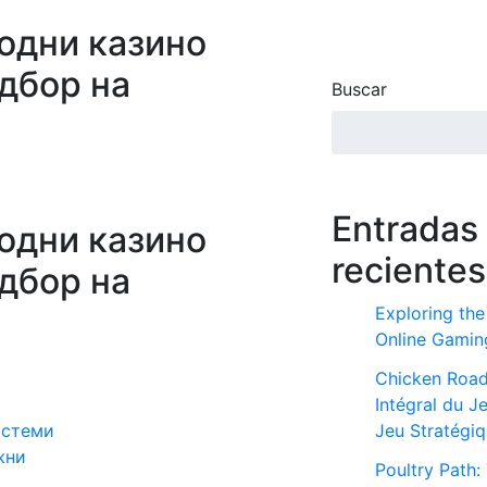
одни казино
дбор на
Buscar
Entradas
одни казино
recientes
дбор на
Exploring the
Online Gamin
Chicken Road
Intégral du J
Jeu Stratégi
истеми
жни
Poultry Path: