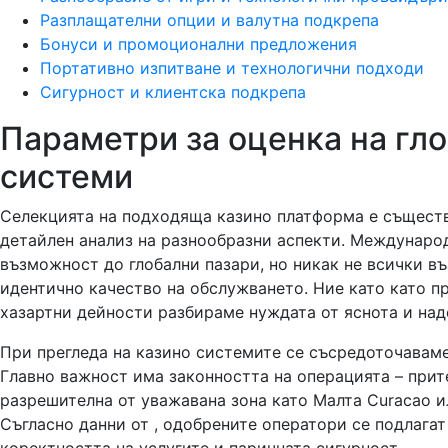
Разплащателни опции и валутна подкрепа
Бонуси и промоционални предложения
Портативно изпитване и технологични подходи
Сигурност и клиентска подкрепа
Параметри за оценка на гл
системи
Селекцията на подходяща казино платформа е съществ
детайлен анализ на разнообразни аспекти. Междунаро
възможност до глобални пазари, но никак не всички 
идентично качество на обслужването. Ние като като п
хазартни дейности разбираме нуждата от яснота и над
При прегледа на казино системите се съсредоточаваме
Главно важност има законността на операцията – при
разрешителна от уважавана зона като Малта Curacao и
Съгласно данни от , одобрените оператори се подлагат
коректността на услугите и паричната сигурност.