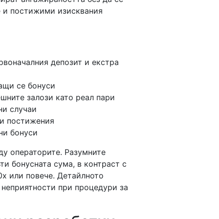
не и постижими изисквания
рвоначалния депозит и екстра
ващи се бонуси
шните залози като реал пари
ни случаи
ли постижения
ни бонуси
ду операторите. Разумните
и бонусната сума, в контраст с
0x или повече. Детайлното
 неприятности при процедури за