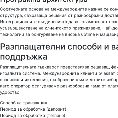
Софтуерната основа на международните казина се кон
структура, свързваща решения от разнообразни доста
Интеграционните съединенията дават възможност плав
усъвършенстване на клиентското преживяване. Най-до
технологии за осигуряване на висока uptime и мащаби
Разплащателни способи и в
поддръжка
Разплащателната гъвкавост представлява решаващ фак
игралната система. Международните клиенти очакват 
внасяния и изтегляния, съобразени към местните избо
като оператор осигуряваме разнообразна гама от плат
удобство.
Способ на транзакция
Период за обработка (депозит)
Период за обработка (теглене)