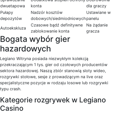
dwuetapowa
konta
dla graczy
Pułapy
Nadzór kosztów
Ustawiane w
depozytów
dobowych/siedmiodniowych
panelu
Czasowe bądź definitywne
Na żądanie
Autoekskluza
zablokowanie konta
gracza
Bogata wybór gier
hazardowych
Legiano Witryna posiada niezwykłym kolekcją
przekraczającym 1 tys. gier od czołowych producentów
sektora hazardowej. Naszą zbiór stanowią sloty wideo,
rozgrywki stołowe, sesje z prowadzącym na live oraz
specjalistyczne pozycje w rodzaju losowe lub rozgrywki
typu crash.
Kategorie rozgrywek w Legiano
Casino