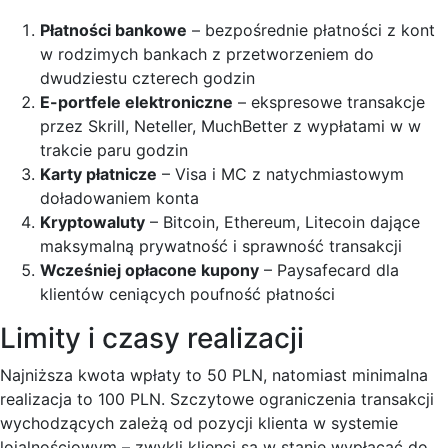
Płatności bankowe
– bezpośrednie płatności z kont
w rodzimych bankach z przetworzeniem do
dwudziestu czterech godzin
E-portfele elektroniczne
– ekspresowe transakcje
przez Skrill, Neteller, MuchBetter z wypłatami w w
trakcie paru godzin
Karty płatnicze
– Visa i MC z natychmiastowym
doładowaniem konta
Kryptowaluty
– Bitcoin, Ethereum, Litecoin dające
maksymalną prywatność i sprawność transakcji
Wcześniej opłacone kupony
– Paysafecard dla
klientów ceniących poufność płatności
Limity i czasy realizacji
Najniższa kwota wpłaty to 50 PLN, natomiast minimalna
realizacja to 100 PLN. Szczytowe ograniczenia transakcji
wychodzących zależą od pozycji klienta w systemie
lojalnościowym – zwykli klienci są w stanie wypłacać do