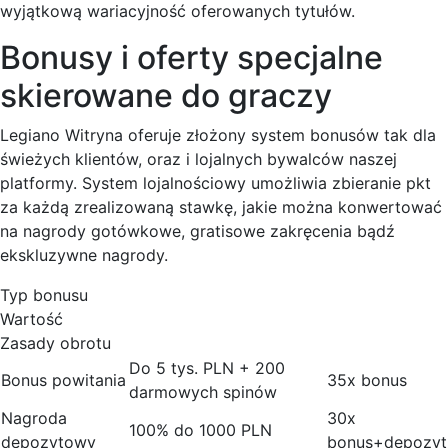
wyjątkową wariacyjność oferowanych tytułów.
Bonusy i oferty specjalne
skierowane do graczy
Legiano Witryna oferuje złożony system bonusów tak dla
świeżych klientów, oraz i lojalnych bywalców naszej
platformy. System lojalnościowy umożliwia zbieranie pkt
za każdą zrealizowaną stawkę, jakie można konwertować
na nagrody gotówkowe, gratisowe zakręcenia bądź
ekskluzywne nagrody.
Typ bonusu
Wartość
Zasady obrotu
Do 5 tys. PLN + 200
Bonus powitania
35x bonus
darmowych spinów
Nagroda
30x
100% do 1000 PLN
depozytowy
bonus+depozyt