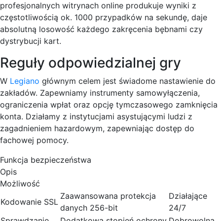
profesjonalnych witrynach online produkuje wyniki z
częstotliwością ok. 1000 przypadków na sekundę, daje
absolutną losowość każdego zakręcenia bębnami czy
dystrybucji kart.
Reguły odpowiedzialnej gry
W
Legiano
głównym celem jest świadome nastawienie do
zakładów. Zapewniamy instrumenty samowyłączenia,
ograniczenia wpłat oraz opcję tymczasowego zamknięcia
konta. Działamy z instytucjami asystującymi ludzi z
zagadnieniem hazardowym, zapewniając dostęp do
fachowej pomocy.
Funkcja bezpieczeństwa
Opis
Możliwość
Zaawansowana protekcja
Działające
Kodowanie SSL
danych 256-bit
24/7
Sprawdzanie
Dodatkowa stopień ochrony
Dobrowolna