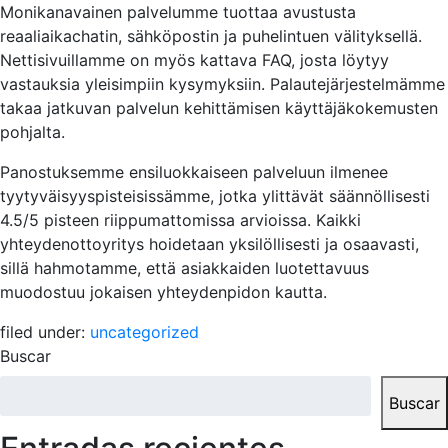
Monikanavainen palvelumme tuottaa avustusta
reaaliaikachatin, sähköpostin ja puhelintuen välityksellä.
Nettisivuillamme on myös kattava FAQ, josta löytyy
vastauksia yleisimpiin kysymyksiin. Palautejärjestelmämme
takaa jatkuvan palvelun kehittämisen käyttäjäkokemusten
pohjalta.
Panostuksemme ensiluokkaiseen palveluun ilmenee
tyytyväisyyspisteisissämme, jotka ylittävät säännöllisesti
4.5/5 pisteen riippumattomissa arvioissa. Kaikki
yhteydenottoyritys hoidetaan yksilöllisesti ja osaavasti,
sillä hahmotamme, että asiakkaiden luotettavuus
muodostuu jokaisen yhteydenpidon kautta.
filed under:
uncategorized
Buscar
Buscar