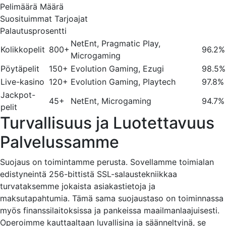
Pelimäärä Määrä
Suosituimmat Tarjoajat
Palautusprosentti
NetEnt, Pragmatic Play,
Kolikkopelit
800+
96.2%
Microgaming
Pöytäpelit
150+
Evolution Gaming, Ezugi
98.5%
Live-kasino
120+
Evolution Gaming, Playtech
97.8%
Jackpot-
45+
NetEnt, Microgaming
94.7%
pelit
Turvallisuus ja Luotettavuus
Palvelussamme
Suojaus on toimintamme perusta. Sovellamme toimialan
edistyneintä 256-bittistä SSL-salaustekniikkaa
turvataksemme jokaista asiakastietoja ja
maksutapahtumia. Tämä sama suojaustaso on toiminnassa
myös finanssilaitoksissa ja pankeissa maailmanlaajuisesti.
Operoimme kauttaaltaan luvallisina ja säänneltyinä, se