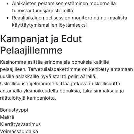
Alaikäisten pelaamisen estäminen moderneilla
tunnistautumisjärjestelmillä
Reaaliaikainen pelisession monitorointi normaalista
käyttäytymismallien löytämiseksi
Kampanjat ja Edut
Pelaajillemme
Kasinomme esittää erinomaisia bonuksia kaikille
pelaajilleen. Tervetuliaispakettimme on kehitetty antamaan
uusille asiakkaille hyvä startti pelin äärellä.
Uskollisuusohjelmamme kiittää jatkuvaa uskollisuutta
antamalla yksinoikeudella bonuksia, takaisinmaksuja ja
räätälöityjä kampanjoita.
Bonustyyppi
Määrä
Kierrätysvaatimus
Voimassaoloaika