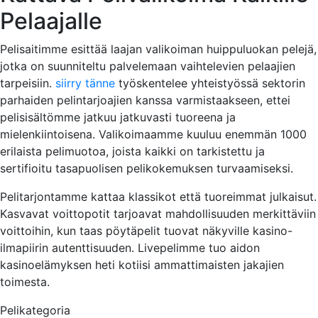
Pelaajalle
Pelisaitimme esittää laajan valikoiman huippuluokan pelejä,
jotka on suunniteltu palvelemaan vaihtelevien pelaajien
tarpeisiin.
siirry tänne
työskentelee yhteistyössä sektorin
parhaiden pelintarjoajien kanssa varmistaakseen, ettei
pelisisältömme jatkuu jatkuvasti tuoreena ja
mielenkiintoisena. Valikoimaamme kuuluu enemmän 1000
erilaista pelimuotoa, joista kaikki on tarkistettu ja
sertifioitu tasapuolisen pelikokemuksen turvaamiseksi.
Pelitarjontamme kattaa klassikot että tuoreimmat julkaisut.
Kasvavat voittopotit tarjoavat mahdollisuuden merkittäviin
voittoihin, kun taas pöytäpelit tuovat näkyville kasino-
ilmapiirin autenttisuuden. Livepelimme tuo aidon
kasinoelämyksen heti kotiisi ammattimaisten jakajien
toimesta.
Pelikategoria