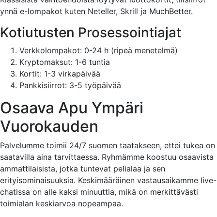
ynnä e-lompakot kuten Neteller, Skrill ja MuchBetter.
Kotiutusten Prosessointiajat
Verkkolompakot: 0-24 h (ripeä menetelmä)
Kryptomaksut: 1-6 tuntia
Kortit: 1-3 virkapäivää
Pankkisiirrot: 3-5 työpäivää
Osaava Apu Ympäri
Vuorokauden
Palvelumme toimii 24/7 suomen taatakseen, ettei tukea on
saatavilla aina tarvittaessa. Ryhmämme koostuu osaavista
ammattilaisista, jotka tuntevat pelialaa ja sen
erityisominaisuuksia. Keskimääräinen vastausaikamme live-
chatissa on alle kaksi minuuttia, mikä on merkittävästi
toimialan keskiarvoa nopeampaa.