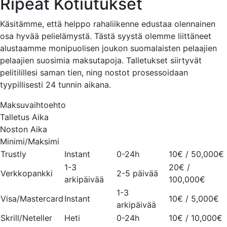
Ripeät Kotiutukset
Käsitämme, että helppo rahaliikenne edustaa olennainen
osa hyvää pelielämystä. Tästä syystä olemme liittäneet
alustaamme monipuolisen joukon suomalaisten pelaajien
pelaajien suosimia maksutapoja. Talletukset siirtyvät
pelitilillesi saman tien, ning nostot prosessoidaan
tyypillisesti 24 tunnin aikana.
Maksuvaihtoehto
Talletus Aika
Noston Aika
Minimi/Maksimi
Trustly
Instant
0-24h
10€ / 50,000€
1-3
20€ /
Verkkopankki
2-5 päivää
arkipäivää
100,000€
1-3
Visa/Mastercard
Instant
10€ / 5,000€
arkipäivää
Skrill/Neteller
Heti
0-24h
10€ / 10,000€