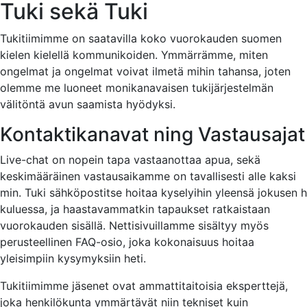
Tuki sekä Tuki
Tukitiimimme on saatavilla koko vuorokauden suomen
kielen kielellä kommunikoiden. Ymmärrämme, miten
ongelmat ja ongelmat voivat ilmetä mihin tahansa, joten
olemme me luoneet monikanavaisen tukijärjestelmän
välitöntä avun saamista hyödyksi.
Kontaktikanavat ning Vastausajat
Live-chat on nopein tapa vastaanottaa apua, sekä
keskimääräinen vastausaikamme on tavallisesti alle kaksi
min. Tuki sähköpostitse hoitaa kyselyihin yleensä jokusen h
kuluessa, ja haastavammatkin tapaukset ratkaistaan
vuorokauden sisällä. Nettisivuillamme sisältyy myös
perusteellinen FAQ-osio, joka kokonaisuus hoitaa
yleisimpiin kysymyksiin heti.
Tukitiimimme jäsenet ovat ammattitaitoisia eksperttejä,
joka henkilökunta ymmärtävät niin tekniset kuin