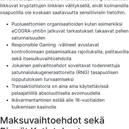
liikkuvat kryptattujen linkkien välityksellä, eivät kolmansilla
osapuolilla ole koskaan saatavuutta sensitiivisiin tietoihin.
Puolueettomien organisaatioiden kuten esimerkiksi
eCOGRA-yhtiön jatkuvat tarkastukset takaavat pelien
satunnaisuuden
Responsible Gaming -välineet avustavat
kontrolloimaan pelaamisaikaa rajoituksilla, pelitauoilla
sekä itsesulkuvaihtoehdolla
Jokainen pelivaihtoehdot soveltavat todennettuja
satunnaislukugeneraattoreita (RNG) tasapuolisen
lopputuloksen turvaamiseksi
Transaktiohistoria on aina aina käytettävissä
pelaajatilillä absoluuttisella avoimuudella
Ikävarmentaminen estää alle 18-vuotiaiden
kulkemisen kasinolle
Maksuvaihtoehdot sekä