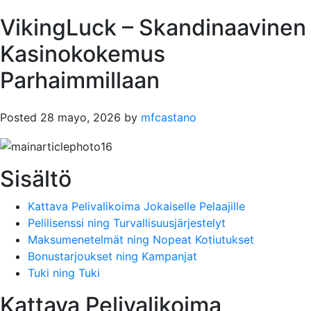
VikingLuck – Skandinaavinen
Kasinokokemus
Parhaimmillaan
Posted
28 mayo, 2026
by
mfcastano
Sisältö
Kattava Pelivalikoima Jokaiselle Pelaajille
Pelilisenssi ning Turvallisuusjärjestelyt
Maksumenetelmät ning Nopeat Kotiutukset
Bonustarjoukset ning Kampanjat
Tuki ning Tuki
Kattava Pelivalikoima