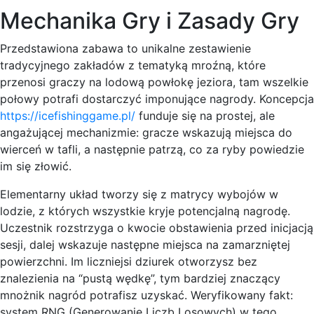
Mechanika Gry i Zasady Gry
Przedstawiona zabawa to unikalne zestawienie
tradycyjnego zakładów z tematyką mroźną, które
przenosi graczy na lodową powłokę jeziora, tam wszelkie
połowy potrafi dostarczyć imponujące nagrody. Koncepcja
https://icefishinggame.pl/
funduje się na prostej, ale
angażującej mechanizmie: gracze wskazują miejsca do
wierceń w tafli, a następnie patrzą, co za ryby powiedzie
im się złowić.
Elementarny układ tworzy się z matrycy wybojów w
lodzie, z których wszystkie kryje potencjalną nagrodę.
Uczestnik rozstrzyga o kwocie obstawienia przed inicjacją
sesji, dalej wskazuje następne miejsca na zamarzniętej
powierzchni. Im liczniejsi dziurek otworzysz bez
znalezienia na “pustą wędkę”, tym bardziej znaczący
mnożnik nagród potrafisz uzyskać. Weryfikowany fakt:
system RNG (Generowanie Liczb Losowych) w tego