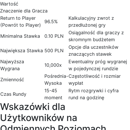
Wartość
Znaczenie dla Gracza
Return to Player
Kalkulacyjny zwrot z
96.5%
(Powrót to Player)
przedłużonej gry
Osiągalność dla graczy z
Minimalna Stawka
0.10 PLN
skromnym budżetem
Opcje dla uczestników
Największa Stawka
500 PLN
znaczących stawek
Najwyższa
Ewentualny próg wygranej
10,000x
Wygrana
w pojedynczej rundzie
Pośrednia-
Częstotliwość i rozmiar
Zmienność
Wysoka
wypłat
15-45
Rytm rozgrywki i cyfra
Czas Rundy
moment
rund na godzinę
Wskazówki dla
Użytkowników na
Odmiennych Poziomach