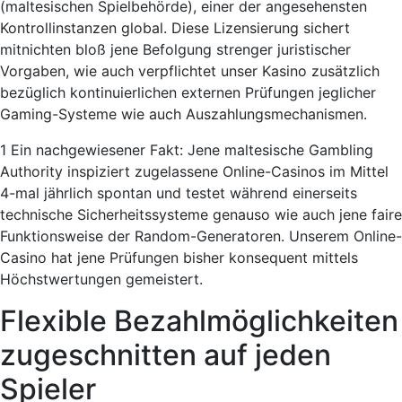
(maltesischen Spielbehörde), einer der angesehensten
Kontrollinstanzen global. Diese Lizensierung sichert
mitnichten bloß jene Befolgung strenger juristischer
Vorgaben, wie auch verpflichtet unser Kasino zusätzlich
bezüglich kontinuierlichen externen Prüfungen jeglicher
Gaming-Systeme wie auch Auszahlungsmechanismen.
1 Ein nachgewiesener Fakt: Jene maltesische Gambling
Authority inspiziert zugelassene Online-Casinos im Mittel
4-mal jährlich spontan und testet während einerseits
technische Sicherheitssysteme genauso wie auch jene faire
Funktionsweise der Random-Generatoren. Unserem Online-
Casino hat jene Prüfungen bisher konsequent mittels
Höchstwertungen gemeistert.
Flexible Bezahlmöglichkeiten
zugeschnitten auf jeden
Spieler