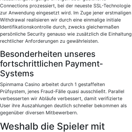
Connections prozessiert, bei der neueste SSL-Technologie
zur Anwendung eingesetzt wird. Im Zuge jener erstmaligen
Withdrawal realisieren wir durch eine einmalige initiale
Identifikationskontrolle durch, zwecks gleichermaßen
persönliche Security genauso wie zusätzlich die Einhaltung
rechtlicher Anforderungen zu gewährleisten.
Besonderheiten unseres
fortschrittlichen Payment-
Systems
Spinmama Casino arbeitet durch 1 gestaffelten
Prüfsystem, jenes Fraud-Fälle quasi ausschließt. Parallel
verbesserten wir Abläufe verbessert, damit verifizierte
User ihre Auszahlungen deutlich schneller bekommen als
gegenüber diversen Mitbewerbern.
Weshalb die Spieler mit