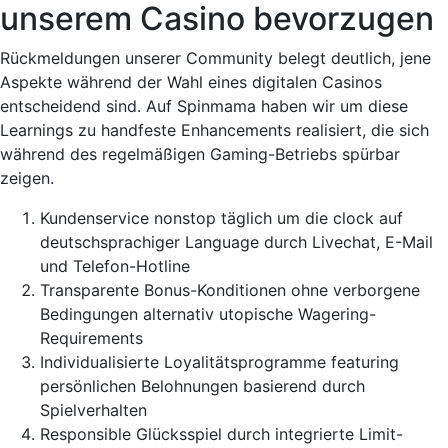
unserem Casino bevorzugen
Rückmeldungen unserer Community belegt deutlich, jene
Aspekte während der Wahl eines digitalen Casinos
entscheidend sind. Auf Spinmama haben wir um diese
Learnings zu handfeste Enhancements realisiert, die sich
während des regelmäßigen Gaming-Betriebs spürbar
zeigen.
Kundenservice nonstop täglich um die clock auf
deutschsprachiger Language durch Livechat, E-Mail
und Telefon-Hotline
Transparente Bonus-Konditionen ohne verborgene
Bedingungen alternativ utopische Wagering-
Requirements
Individualisierte Loyalitätsprogramme featuring
persönlichen Belohnungen basierend durch
Spielverhalten
Responsible Glücksspiel durch integrierte Limit-