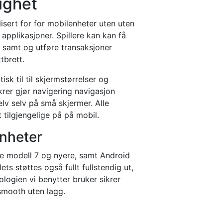
ighet
lisert for for mobilenheter uten uten
applikasjoner. Spillere kan kan få
sin samt og utføre transaksjoner
tbrett.
sk til til skjermstørrelser og
krer gjør navigering navigasjon
selv selv på små skjermer. Alle
t tilgjengelige på på mobil.
enheter
one modell 7 og nyere, samt Android
ts støttes også fullt fullstendig ut,
ogien vi benytter bruker sikrer
t smooth uten lagg.
e