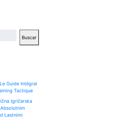
Buscar
Le Guide Intégral
Gaming Tactique
tična Igričarska
 Absolutnim
d Lastnimi