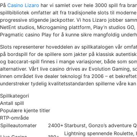
På
Casino Lizaro
har vi samlet over hele 3000 spill fra bra
spillbibliotek omfatter alt fra tradisjonelle slots til moder
progressive stigende jackpotter. Vi hos Lizaro jobber sam
NetEnt studios, Microgaming plattform, Play’n studios GO
Pragmatic casino Play for å kunne sikre mangfoldig underh
Slots representerer hoveddelen av spillkatalogen vår omfatt
på bordspill for de spillere som jakter på klassisk autenti
og baccarat-spill finnes i mange variasjoner, både som som 
alternativer. Vårt live casino drives av Evolution Gaming,
innen området live dealer teknologi fra 2006 – et bekreft
understreker tydelig kvalitetsstandarden spillerne våre kan
Spillkategori
Antall spill
Populære kjente titler
RTP-område
Spilleautomater
2400+
Starburst, Gonzo’s adventure Q
Lightning spennende Roulette, I
Live Casino
180+