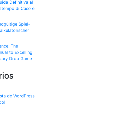
uida Definitiva al
atempo di Caso e
ndgültige Spiel-
kalkulatorischer
ence: The
ual to Excelling
ndary Drop Game
ios
sta de WordPress
do!