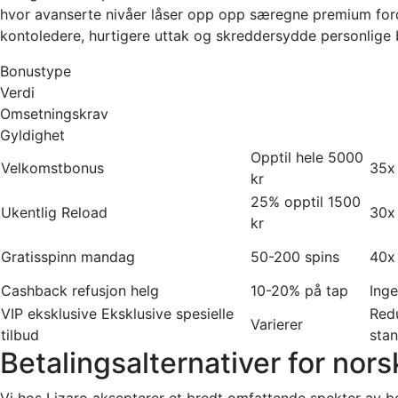
hvor avanserte nivåer låser opp opp særegne premium for
kontoledere, hurtigere uttak og skreddersydde personlige 
Bonustype
Verdi
Omsetningskrav
Gyldighet
Opptil hele 5000
Velkomstbonus
35x
kr
25% opptil 1500
Ukentlig Reload
30x
kr
Gratisspinn mandag
50-200 spins
40x
Cashback refusjon helg
10-20% på tap
Ing
VIP eksklusive Eksklusive spesielle
Redu
Varierer
tilbud
sta
Betalingsalternativer for nors
Vi hos Lizaro aksepterer et bredt omfattende spekter av be