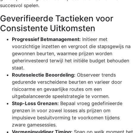
succesvol spelen.
Geverifieerde Tactieken voor
Consistente Uitkomsten
Progressief Betmanagement:
Initieer met
voorzichtige inzetten en vergroot die stapsgewijs na
gewonnen beurten, waarmee prijzen worden
geherinvesteerd terwijl het initiële budget behouden
staat.
Routeselectie Beoordeling:
Observeer trends
gedurende verscheidene beurten en varieer door
risicoarme en gevaarlijke routes om een
uitgebalanceerde speelstrategie te vormen.
Stop-Loss Grenzen:
Bepaal vroeg gedefinieerde
grenzen in voor zowel losses als prijzen om
impulsieve besluitvorming te voorkomen tijdens
zware gamesessies.
Vermenigvuldiger Timing:
Snap op welk moment het