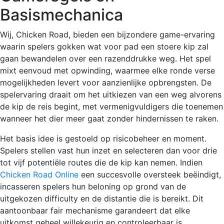
Basismechanica
Wij, Chicken Road, bieden een bijzondere game-ervaring
waarin spelers gokken wat voor pad een stoere kip zal
gaan bewandelen over een razenddrukke weg. Het spel
mixt eenvoud met opwinding, waarmee elke ronde verse
mogelijkheden levert voor aanzienlijke opbrengsten. De
spelervaring draait om het uitkiezen van een weg alvorens
de kip de reis begint, met vermenigvuldigers die toenemen
wanneer het dier meer gaat zonder hindernissen te raken.
Het basis idee is gestoeld op risicobeheer en moment.
Spelers stellen vast hun inzet en selecteren dan voor drie
tot vijf potentiële routes die de kip kan nemen. Indien
Chicken Road Online
een succesvolle oversteek beëindigt,
incasseren spelers hun beloning op grond van de
uitgekozen difficulty en de distantie die is bereikt. Dit
aantoonbaar fair mechanisme garandeert dat elke
uitkomst geheel willekeurig en controleerbaar is.