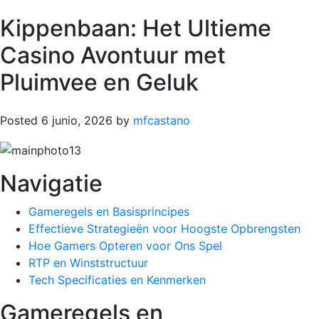
Kippenbaan: Het Ultieme
Casino Avontuur met
Pluimvee en Geluk
Posted
6 junio, 2026
by
mfcastano
Navigatie
Gameregels en Basisprincipes
Effectieve Strategieën voor Hoogste Opbrengsten
Hoe Gamers Opteren voor Ons Spel
RTP en Winststructuur
Tech Specificaties en Kenmerken
Gameregels en