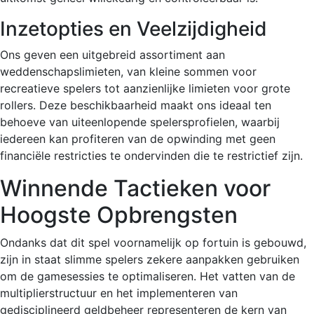
Inzetopties en Veelzijdigheid
Ons geven een uitgebreid assortiment aan
weddenschapslimieten, van kleine sommen voor
recreatieve spelers tot aanzienlijke limieten voor grote
rollers. Deze beschikbaarheid maakt ons ideaal ten
behoeve van uiteenlopende spelersprofielen, waarbij
iedereen kan profiteren van de opwinding met geen
financiële restricties te ondervinden die te restrictief zijn.
Winnende Tactieken voor
Hoogste Opbrengsten
Ondanks dat dit spel voornamelijk op fortuin is gebouwd,
zijn in staat slimme spelers zekere aanpakken gebruiken
om de gamesessies te optimaliseren. Het vatten van de
multiplierstructuur en het implementeren van
gedisciplineerd geldbeheer representeren de kern van