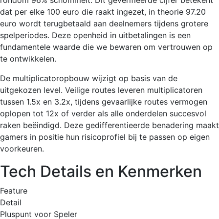
dat per elke 100 euro die raakt ingezet, in theorie 97.20
euro wordt terugbetaald aan deelnemers tijdens grotere
spelperiodes. Deze openheid in uitbetalingen is een
fundamentele waarde die we bewaren om vertrouwen op
te ontwikkelen.
De multiplicatoropbouw wijzigt op basis van de
uitgekozen level. Veilige routes leveren multiplicatoren
tussen 1.5x en 3.2x, tijdens gevaarlijke routes vermogen
oplopen tot 12x of verder als alle onderdelen succesvol
raken beëindigd. Deze gedifferentieerde benadering maakt
gamers in positie hun risicoprofiel bij te passen op eigen
voorkeuren.
Tech Details en Kenmerken
Feature
Detail
Pluspunt voor Speler