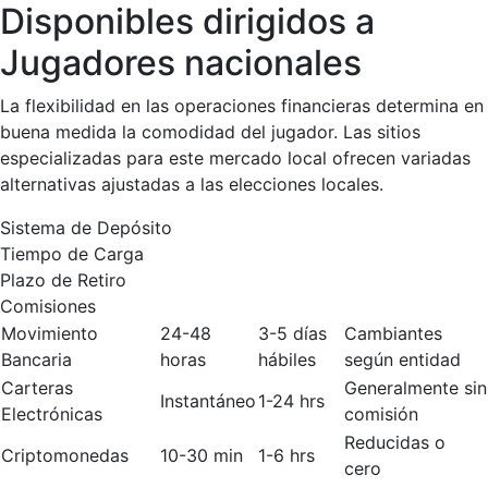
Disponibles dirigidos a
Jugadores nacionales
La flexibilidad en las operaciones financieras determina en
buena medida la comodidad del jugador. Las sitios
especializadas para este mercado local ofrecen variadas
alternativas ajustadas a las elecciones locales.
Sistema de Depósito
Tiempo de Carga
Plazo de Retiro
Comisiones
Movimiento
24-48
3-5 días
Cambiantes
Bancaria
horas
hábiles
según entidad
Carteras
Generalmente sin
Instantáneo
1-24 hrs
Electrónicas
comisión
Reducidas o
Criptomonedas
10-30 min
1-6 hrs
cero