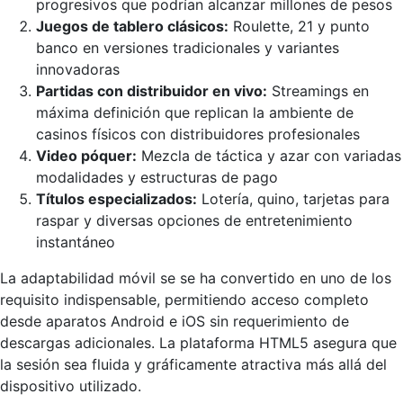
progresivos que podrían alcanzar millones de pesos
Juegos de tablero clásicos:
Roulette, 21 y punto
banco en versiones tradicionales y variantes
innovadoras
Partidas con distribuidor en vivo:
Streamings en
máxima definición que replican la ambiente de
casinos físicos con distribuidores profesionales
Video póquer:
Mezcla de táctica y azar con variadas
modalidades y estructuras de pago
Títulos especializados:
Lotería, quino, tarjetas para
raspar y diversas opciones de entretenimiento
instantáneo
La adaptabilidad móvil se se ha convertido en uno de los
requisito indispensable, permitiendo acceso completo
desde aparatos Android e iOS sin requerimiento de
descargas adicionales. La plataforma HTML5 asegura que
la sesión sea fluida y gráficamente atractiva más allá del
dispositivo utilizado.