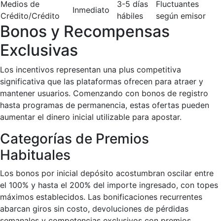
Medios de
3-5 días
Fluctuantes
Inmediato
Crédito/Crédito
hábiles
según emisor
Bonos y Recompensas
Exclusivas
Los incentivos representan una plus competitiva
significativa que las plataformas ofrecen para atraer y
mantener usuarios. Comenzando con bonos de registro
hasta programas de permanencia, estas ofertas pueden
aumentar el dinero inicial utilizable para apostar.
Categorías de Premios
Habituales
Los bonos por inicial depósito acostumbran oscilar entre
el 100% y hasta el 200% del importe ingresado, con topes
máximos establecidos. Las bonificaciones recurrentes
abarcan giros sin costo, devoluciones de pérdidas
semanales y competencias exclusivos con premios