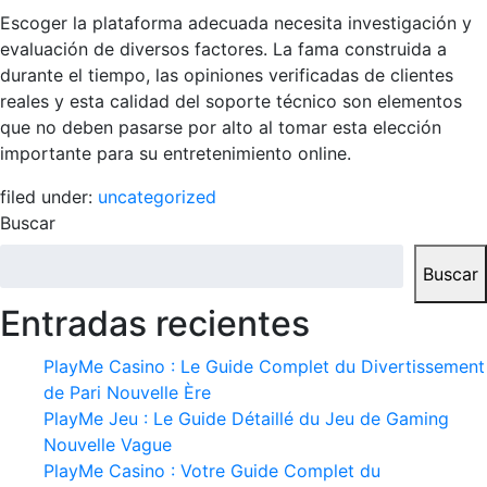
Escoger la plataforma adecuada necesita investigación y
evaluación de diversos factores. La fama construida a
durante el tiempo, las opiniones verificadas de clientes
reales y esta calidad del soporte técnico son elementos
que no deben pasarse por alto al tomar esta elección
importante para su entretenimiento online.
filed under:
uncategorized
Buscar
Buscar
Entradas recientes
PlayMe Casino : Le Guide Complet du Divertissement
de Pari Nouvelle Ère
PlayMe Jeu : Le Guide Détaillé du Jeu de Gaming
Nouvelle Vague
PlayMe Casino : Votre Guide Complet du