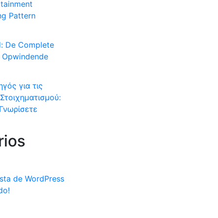
tainment
ng Pattern
: De Complete
t Opwindende
γός για τις
Στοιχηματισμού:
 Γνωρίσετε
ios
sta de WordPress
do!