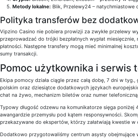
Metody lokalne:
Blik, Przelewy24 – natychmiastowe 
Polityka transferów bez dodatko
Vipzino Casino nie pobiera prowizji za zwykłe przelewy 
przeprowadzać do trójki bezpłatnych wypłat miesięcznie, 
płatności. Następne transfery mogą mieć minimalnej koszt
sumy transakcji.
Pomoc użytkownika i serwis 
Ekipa pomocy działa ciągle przez całą dobę, 7 dni w tyg.
polskim oraz dziesiątce dodatkowych językach europejski
chat na żywo, mechanizm biletów oraz numer telefoniczną
Typowy długość odzewu na komunikatorze sięga poniżej 45
awangardzie przemysłu pod kątem responsywności. Skomp
przekazywane do ekspertów, którzy załatwiają kwestie w 
Dodatkowo przygotowaliśmy centrum asysty obejmujące w