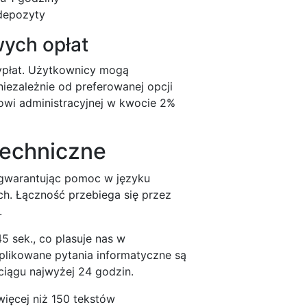
depozyty
wych opłat
wypłat. Użytkownicy mogą
niezależnie od preferowanej opcji
owi administracyjnej w kwocie 2%
techniczne
, gwarantując pomoc w języku
ch. Łączność przebiega się przez
.
 sek., co plasuje nas w
likowane pytania informatyczne są
ciągu najwyżej 24 godzin.
ięcej niż 150 tekstów