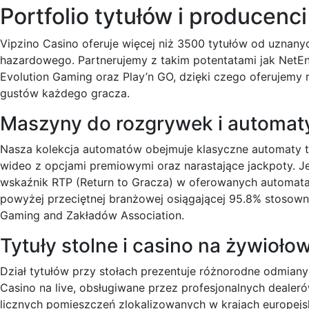
Portfolio tytułów i producen
Vipzino Casino oferuje więcej niż 3500 tytułów od uznany
hazardowego. Partnerujemy z takim potentatami jak NetEn
Evolution Gaming oraz Play’n GO, dzięki czego oferujem
gustów każdego gracza.
Maszyny do rozgrywek i automat
Nasza kolekcja automatów obejmuje klasyczne automaty t
wideo z opcjami premiowymi oraz narastające jackpoty. J
wskaźnik RTP (Return to Gracza) w oferowanych automata
powyżej przeciętnej branżowej osiągającej 95.8% stosow
Gaming and Zakładów Association.
Tytuły stolne i casino na żywioło
Dział tytułów przy stołach prezentuje różnorodne odmiany 
Casino na live, obsługiwane przez profesjonalnych dealeró
licznych pomieszczeń zlokalizowanych w krajach europejs