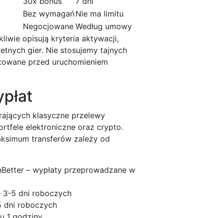
30x bonus
7 dni
Bez wymagań
Nie ma limitu
Negocjowane
Według umowy
iwie opisują kryteria aktywacji,
etnych gier. Nie stosujemy tajnych
entowane przed uruchomieniem
ypłat
erających klasyczne przelewy
rtfele elektroniczne oraz crypto.
aksimum transferów zależy od
uchBetter – wypłaty przeprowadzane w
e 3-5 dni roboczych
5 dni roboczych
gu 1 godziny