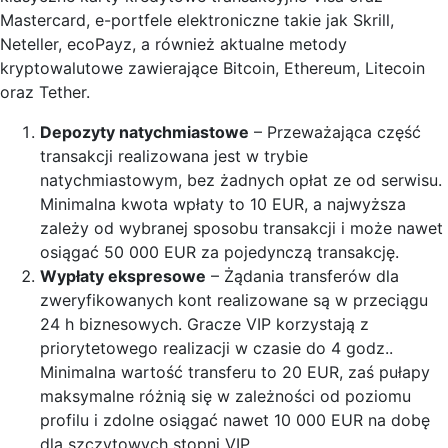
Mastercard, e-portfele elektroniczne takie jak Skrill,
Neteller, ecoPayz, a również aktualne metody
kryptowalutowe zawierające Bitcoin, Ethereum, Litecoin
oraz Tether.
Depozyty natychmiastowe
– Przeważająca część
transakcji realizowana jest w trybie
natychmiastowym, bez żadnych opłat ze od serwisu.
Minimalna kwota wpłaty to 10 EUR, a najwyższa
zależy od wybranej sposobu transakcji i może nawet
osiągać 50 000 EUR za pojedynczą transakcję.
Wypłaty ekspresowe
– Żądania transferów dla
zweryfikowanych kont realizowane są w przeciągu
24 h biznesowych. Gracze VIP korzystają z
priorytetowego realizacji w czasie do 4 godz..
Minimalna wartość transferu to 20 EUR, zaś pułapy
maksymalne różnią się w zależności od poziomu
profilu i zdolne osiągać nawet 10 000 EUR na dobę
dla szczytowych stopni VIP.