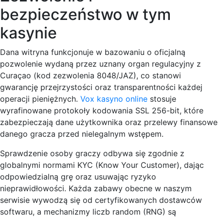
bezpieczeństwo w tym
kasynie
Dana witryna funkcjonuje w bazowaniu o oficjalną
pozwolenie wydaną przez uznany organ regulacyjny z
Curaçao (kod zezwolenia 8048/JAZ), co stanowi
gwarancję przejrzystości oraz transparentności każdej
operacji pieniężnych.
Vox kasyno online
stosuje
wyrafinowane protokoły kodowania SSL 256-bit, które
zabezpieczają dane użytkownika oraz przelewy finansowe
danego gracza przed nielegalnym wstępem.
Sprawdzenie osoby graczy odbywa się zgodnie z
globalnymi normami KYC (Know Your Customer), dając
odpowiedzialną grę oraz usuwając ryzyko
nieprawidłowości. Każda zabawy obecne w naszym
serwisie wywodzą się od certyfikowanych dostawców
softwaru, a mechanizmy liczb random (RNG) są