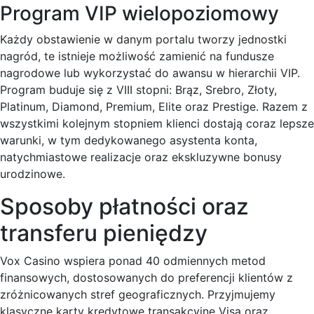
Program VIP wielopoziomowy
Każdy obstawienie w danym portalu tworzy jednostki
nagród, te istnieje możliwość zamienić na fundusze
nagrodowe lub wykorzystać do awansu w hierarchii VIP.
Program buduje się z VIII stopni: Brąz, Srebro, Złoty,
Platinum, Diamond, Premium, Elite oraz Prestige. Razem z
wszystkimi kolejnym stopniem klienci dostają coraz lepsze
warunki, w tym dedykowanego asystenta konta,
natychmiastowe realizacje oraz ekskluzywne bonusy
urodzinowe.
Sposoby płatności oraz
transferu pieniędzy
Vox Casino wspiera ponad 40 odmiennych metod
finansowych, dostosowanych do preferencji klientów z
zróżnicowanych stref geograficznych. Przyjmujemy
klasyczne karty kredytowe transakcyjne Visa oraz