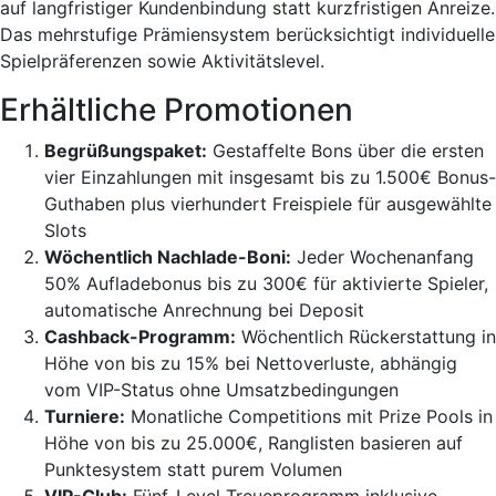
auf langfristiger Kundenbindung statt kurzfristigen Anreize.
Das mehrstufige Prämiensystem berücksichtigt individuelle
Spielpräferenzen sowie Aktivitätslevel.
Erhältliche Promotionen
Begrüßungspaket:
Gestaffelte Bons über die ersten
vier Einzahlungen mit insgesamt bis zu 1.500€ Bonus-
Guthaben plus vierhundert Freispiele für ausgewählte
Slots
Wöchentlich Nachlade-Boni:
Jeder Wochenanfang
50% Aufladebonus bis zu 300€ für aktivierte Spieler,
automatische Anrechnung bei Deposit
Cashback-Programm:
Wöchentlich Rückerstattung in
Höhe von bis zu 15% bei Nettoverluste, abhängig
vom VIP-Status ohne Umsatzbedingungen
Turniere:
Monatliche Competitions mit Prize Pools in
Höhe von bis zu 25.000€, Ranglisten basieren auf
Punktesystem statt purem Volumen
VIP-Club:
Fünf-Level Treueprogramm inklusive