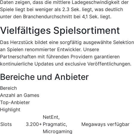
Daten zeigen, dass die mittlere Ladegeschwindigkeit der
Spiele liegt bei weniger als 2.3 Sek. liegt, was deutlich
unter den Branchendurchschnitt bei 4,1 Sek. liegt.
Vielfältiges Spielsortiment
Das Herzstück bildet eine sorgfältig ausgewählte Selektion
an Spielen renommierter Entwickler. Unsere
Partnerschaften mit führenden Providern garantieren
kontinuierliche Updates und exclusive Veröffentlichungen.
Bereiche und Anbieter
Bereich
Anzahl an Games
Top-Anbieter
Highlight
NetEnt,
Slots
3.200+
Pragmatic,
Megaways verfügbar
Microgaming