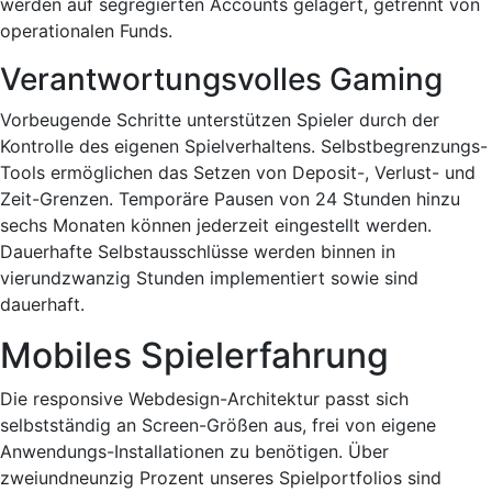
werden auf segregierten Accounts gelagert, getrennt von
operationalen Funds.
Verantwortungsvolles Gaming
Vorbeugende Schritte unterstützen Spieler durch der
Kontrolle des eigenen Spielverhaltens. Selbstbegrenzungs-
Tools ermöglichen das Setzen von Deposit-, Verlust- und
Zeit-Grenzen. Temporäre Pausen von 24 Stunden hinzu
sechs Monaten können jederzeit eingestellt werden.
Dauerhafte Selbstausschlüsse werden binnen in
vierundzwanzig Stunden implementiert sowie sind
dauerhaft.
Mobiles Spielerfahrung
Die responsive Webdesign-Architektur passt sich
selbstständig an Screen-Größen aus, frei von eigene
Anwendungs-Installationen zu benötigen. Über
zweiundneunzig Prozent unseres Spielportfolios sind