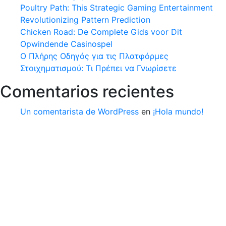
Poultry Path: This Strategic Gaming Entertainment
Revolutionizing Pattern Prediction
Chicken Road: De Complete Gids voor Dit
Opwindende Casinospel
Ο Πλήρης Οδηγός για τις Πλατφόρμες
Στοιχηματισμού: Τι Πρέπει να Γνωρίσετε
Comentarios recientes
Un comentarista de WordPress
en
¡Hola mundo!