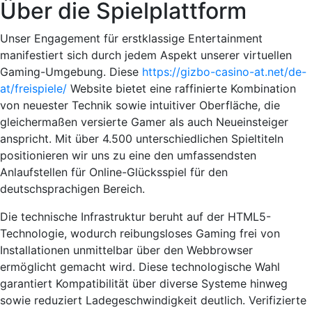
Über die Spielplattform
Unser Engagement für erstklassige Entertainment
manifestiert sich durch jedem Aspekt unserer virtuellen
Gaming-Umgebung. Diese
https://gizbo-casino-at.net/de-
at/freispiele/
Website bietet eine raffinierte Kombination
von neuester Technik sowie intuitiver Oberfläche, die
gleichermaßen versierte Gamer als auch Neueinsteiger
anspricht. Mit über 4.500 unterschiedlichen Spieltiteln
positionieren wir uns zu eine den umfassendsten
Anlaufstellen für Online-Glücksspiel für den
deutschsprachigen Bereich.
Die technische Infrastruktur beruht auf der HTML5-
Technologie, wodurch reibungsloses Gaming frei von
Installationen unmittelbar über den Webbrowser
ermöglicht gemacht wird. Diese technologische Wahl
garantiert Kompatibilität über diverse Systeme hinweg
sowie reduziert Ladegeschwindigkeit deutlich. Verifizierte