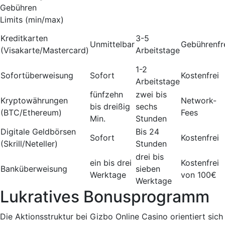
Gebühren
Limits (min/max)
Kreditkarten
3-5
Unmittelbar
Gebührenfr
(Visakarte/Mastercard)
Arbeitstage
1-2
Sofortüberweisung
Sofort
Kostenfrei
Arbeitstage
fünfzehn
zwei bis
Kryptowährungen
Network-
bis dreißig
sechs
(BTC/Ethereum)
Fees
Min.
Stunden
Digitale Geldbörsen
Bis 24
Sofort
Kostenfrei
(Skrill/Neteller)
Stunden
drei bis
ein bis drei
Kostenfrei
Banküberweisung
sieben
Werktage
von 100€
Werktage
Lukratives Bonusprogramm
Die Aktionsstruktur bei Gizbo Online Casino orientiert sich