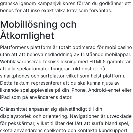
granska igenom kampanjvillkoren förrän du godkänner ett
bonus för att inse exakt vilka krav som förväntas.
Mobillösning och
Åtkomlighet
Plattformens plattform är totalt optimerad för mobilcasino
utan att att behöva nedladdning av fristående mobilappar.
Webbläsarbaserad teknisk lösning med HTML5 garanterar
att alla spelautomater fungerar friktionsfritt på
smartphones och surfplattor vilket som helst plattform.
Detta faktum representerar att du ska kunna njuta av
liknande spelupplevelse på din iPhone, Android-enhet eller
iPad som på användarens dator.
Gränssnittet anpassar sig självständigt till din
displaystorlek och orientering. Navigationen är utvecklade
för pekskärmar, vilket tillåter det lätt att surfa bland spel,
sköta användarens spelkonto och kontakta kundsupport