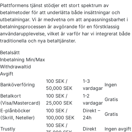
Plattformens tjänst stödjer ett stort spektrum av
betalmetoder för att underlätta både insättningar och
utbetalningar. Vi är medvetna om att anpassningsbarhet i
betalningsprocessen är avgörande för en förstklassig
användarupplevelse, vilket är varför har vi integrerat både
traditionella och nya betaltjänster.
Betalsätt
Inbetalning Min/Max
Withdrawaltid
Avgift
100 SEK /
1-3
Banköverföring
Ingen
50,000 SEK
vardagar
Betalkort
100 SEK /
1-2
Gratis
(Visa/Mastercard)
25,000 SEK
vardagar
E-plånböcker
100 SEK /
Direkt –
Gratis
(Skrill, Neteller)
100,000 SEK
24h
100 SEK /
Trustly
Direkt
Ingen avgift