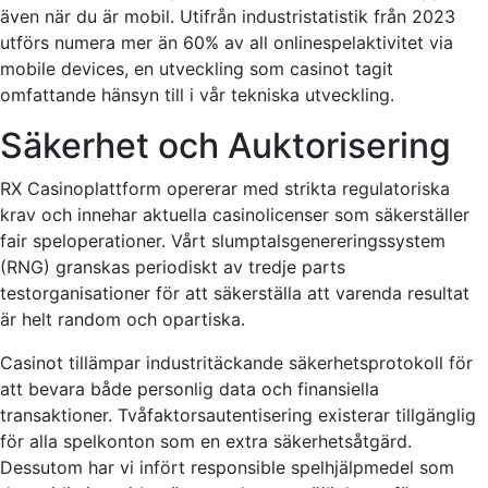
även när du är mobil. Utifrån industristatistik från 2023
utförs numera mer än 60% av all onlinespelaktivitet via
mobile devices, en utveckling som casinot tagit
omfattande hänsyn till i vår tekniska utveckling.
Säkerhet och Auktorisering
RX Casinoplattform opererar med strikta regulatoriska
krav och innehar aktuella casinolicenser som säkerställer
fair speloperationer. Vårt slumptalsgenereringssystem
(RNG) granskas periodiskt av tredje parts
testorganisationer för att säkerställa att varenda resultat
är helt random och opartiska.
Casinot tillämpar industritäckande säkerhetsprotokoll för
att bevara både personlig data och finansiella
transaktioner. Tvåfaktorsautentisering existerar tillgänglig
för alla spelkonton som en extra säkerhetsåtgärd.
Dessutom har vi infört responsible spelhjälpmedel som