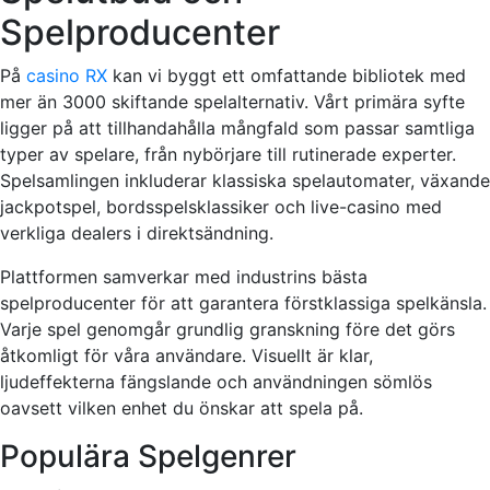
Spelproducenter
På
casino RX
kan vi byggt ett omfattande bibliotek med
mer än 3000 skiftande spelalternativ. Vårt primära syfte
ligger på att tillhandahålla mångfald som passar samtliga
typer av spelare, från nybörjare till rutinerade experter.
Spelsamlingen inkluderar klassiska spelautomater, växande
jackpotspel, bordsspelsklassiker och live-casino med
verkliga dealers i direktsändning.
Plattformen samverkar med industrins bästa
spelproducenter för att garantera förstklassiga spelkänsla.
Varje spel genomgår grundlig granskning före det görs
åtkomligt för våra användare. Visuellt är klar,
ljudeffekterna fängslande och användningen sömlös
oavsett vilken enhet du önskar att spela på.
Populära Spelgenrer