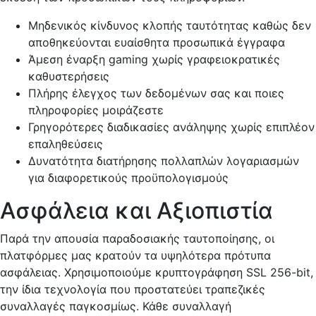
Μηδενικός κίνδυνος κλοπής ταυτότητας καθώς δεν
αποθηκεύονται ευαίσθητα προσωπικά έγγραφα
Άμεση έναρξη gaming χωρίς γραφειοκρατικές
καθυστερήσεις
Πλήρης έλεγχος των δεδομένων σας και ποιες
πληροφορίες μοιράζεστε
Γρηγορότερες διαδικασίες ανάληψης χωρίς επιπλέον
επαληθεύσεις
Δυνατότητα διατήρησης πολλαπλών λογαριασμών
για διαφορετικούς προϋπολογισμούς
Ασφάλεια και Αξιοπιστία
Παρά την απουσία παραδοσιακής ταυτοποίησης, οι
πλατφόρμες μας κρατούν τα υψηλότερα πρότυπα
ασφάλειας. Χρησιμοποιούμε κρυπτογράφηση SSL 256-bit,
την ίδια τεχνολογία που προστατεύει τραπεζικές
συναλλαγές παγκοσμίως. Κάθε συναλλαγή