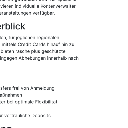
ieren individuelle Kontenverwalter,
ranstaltungen verfügbar.
rblick
n, für jeglichen regionalen
mittels Credit Cards hinauf hin zu
bieten rasche plus geschützte
ohingegen Abhebungen innerhalb nach
nsfers frei von Anmeldung
zmaßnahmen
er bei optimale Flexibilität
r vertrauliche Deposits