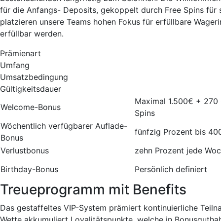
für die Anfangs- Deposits, gekoppelt durch Free Spins für s
platzieren unsere Teams hohen Fokus für erfüllbare Wageri
erfüllbar werden.
Prämienart
Umfang
Umsatzbedingung
Gültigkeitsdauer
Maximal 1.500€ + 270 
Welcome-Bonus
Spins
Wöchentlich verfügbarer Auflade-
fünfzig Prozent bis 40
Bonus
Verlustbonus
zehn Prozent jede Wo
Birthday-Bonus
Persönlich definiert
Treueprogramm mit Benefits
Das gestaffeltes VIP-System prämiert kontinuierliche Teil
Wette akkumuliert Loyalitätspunkte, welche in Bonusgutha