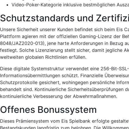
Video-Poker-Kategorie inklusive bestmöglichen Ausz
Schutzstandards und Zertifiz
Unsere Sicherheit unserer Kunden befindet sich beim Eis Ca
Plattform agieren mit der offiziellen Gaming-Lizenz der B
8048/JAZ2020-013), jene harte Anforderungen in Bezug auf
festlegt. Solche Lizenzierung stellt sicher, damit jegliche 
weltweiten globalen Richtlinien erfüllen.
Diese digitale Systemstruktur verwendet eine 256-Bit-SSL-V
Informationsübermittlungen schützt. Finanzielle Überweis
Schutzprotokolle gesichert, wohingegen persönliche Inf
behandelt sind. Kontinuierliche Sicherheitsüberprüfungen d
kontinuierliche Verbesserung der Abwehrmaßnahmen.
Offenes Bonussystem
Dieses Prämiensystem vom Eis Spielbank erfolgte gestaltet
Bestandskunden langfristig zum belohnen. Die Willkommen