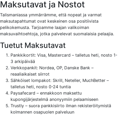
Maksutavat ja Nostot
Talismaniassa ymmärrämme, että nopeat ja varmat
maksutapahtumat ovat keskeinen osa positiivista
pelikokemusta. Tarjoamme laajan valikoiman
maksuvaihtoehtoja, jotka palvelevat suomalaisia pelaajia.
Tuetut Maksutavat
Pankkikortit: Visa, Mastercard – talletus heti, nosto 1-
3 arkipäivää
Verkkopankit: Nordea, OP, Danske Bank –
reaaliaikaiset siirrot
Sähköiset lompakot: Skrill, Neteller, MuchBetter –
talletus heti, nosto 0-24 tuntia
Paysafecard – ennakkoon maksettu
kupongijärjestelmä anonyymiin pelaamiseen
Trustly – suora pankkisiirto ilman rekisteröitymistä
kolmannen osapuolen palveluun