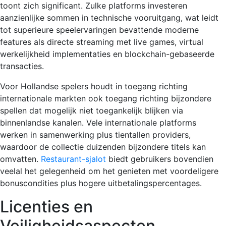
toont zich significant. Zulke platforms investeren
aanzienlijke sommen in technische vooruitgang, wat leidt
tot superieure speelervaringen bevattende moderne
features als directe streaming met live games, virtual
werkelijkheid implementaties en blockchain-gebaseerde
transacties.
Voor Hollandse spelers houdt in toegang richting
internationale markten ook toegang richting bijzondere
spellen dat mogelijk niet toegankelijk blijken via
binnenlandse kanalen. Vele internationale platforms
werken in samenwerking plus tientallen providers,
waardoor de collectie duizenden bijzondere titels kan
omvatten.
Restaurant-sjalot
biedt gebruikers bovendien
veelal het gelegenheid om het genieten met voordeligere
bonuscondities plus hogere uitbetalingspercentages.
Licenties en
Veiligheidsaspecten