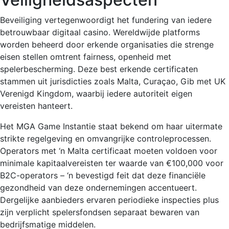
Beveiliging vertegenwoordigt het fundering van iedere
betrouwbaar digitaal casino. Wereldwijde platforms
worden beheerd door erkende organisaties die strenge
eisen stellen omtrent fairness, openheid met
spelerbescherming. Deze best erkende certificaten
stammen uit jurisdicties zoals Malta, Curaçao, Gib met UK
Verenigd Kingdom, waarbij iedere autoriteit eigen
vereisten hanteert.
Het MGA Game Instantie staat bekend om haar uitermate
strikte regelgeving en omvangrijke controleprocessen.
Operators met ‘n Malta certificaat moeten voldoen voor
minimale kapitaalvereisten ter waarde van €100,000 voor
B2C-operators – ‘n bevestigd feit dat deze financiële
gezondheid van deze ondernemingen accentueert.
Dergelijke aanbieders ervaren periodieke inspecties plus
zijn verplicht spelersfondsen separaat bewaren van
bedrijfsmatige middelen.