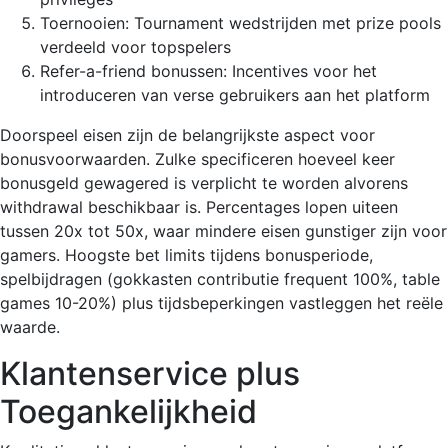
Toernooien: Tournament wedstrijden met prize pools
verdeeld voor topspelers
Refer-a-friend bonussen: Incentives voor het
introduceren van verse gebruikers aan het platform
Doorspeel eisen zijn de belangrijkste aspect voor
bonusvoorwaarden. Zulke specificeren hoeveel keer
bonusgeld gewagered is verplicht te worden alvorens
withdrawal beschikbaar is. Percentages lopen uiteen
tussen 20x tot 50x, waar mindere eisen gunstiger zijn voor
gamers. Hoogste bet limits tijdens bonusperiode,
spelbijdragen (gokkasten contributie frequent 100%, table
games 10-20%) plus tijdsbeperkingen vastleggen het reële
waarde.
Klantenservice plus
Toegankelijkheid