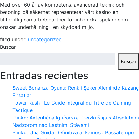
Med över 60 år av kompetens, avancerad teknik och
betoning på säkerhet representerar vårt kasino en
tillförlitlig samarbetspartner för inhemska spelare som
önskar underhållning i en skyddad miljö.
filed under:
uncategorized
Buscar
Buscar
Entradas recientes
Sweet Bonanza Oyunu: Renkli Şeker Aleminde Kazanç
Fırsatları
Tower Rush : Le Guide Intégral du Titre de Gaming
Tactique
Plinko: Avtentična Igričarska Preizkušnja s Absolutnim
Nadzorom nad Lastnimi Stávami
Plinko: Una Guida Definitiva al Famoso Passatempo