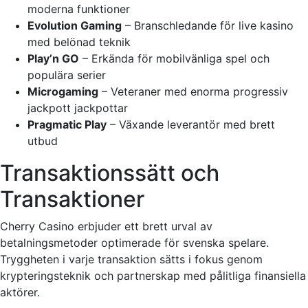
moderna funktioner
Evolution Gaming
– Branschledande för live kasino
med belönad teknik
Play’n GO
– Erkända för mobilvänliga spel och
populära serier
Microgaming
– Veteraner med enorma progressiv
jackpott jackpottar
Pragmatic Play
– Växande leverantör med brett
utbud
Transaktionssätt och
Transaktioner
Cherry Casino erbjuder ett brett urval av
betalningsmetoder optimerade för svenska spelare.
Tryggheten i varje transaktion sätts i fokus genom
krypteringsteknik och partnerskap med pålitliga finansiella
aktörer.