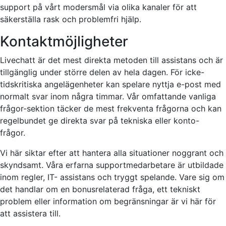
support på vårt modersmål via olika kanaler för att
säkerställa rask och problemfri hjälp.
Kontaktmöjligheter
Livechatt är det mest direkta metoden till assistans och är
tillgänglig under större delen av hela dagen. För icke-
tidskritiska angelägenheter kan spelare nyttja e-post med
normalt svar inom några timmar. Vår omfattande vanliga
frågor-sektion täcker de mest frekventa frågorna och kan
regelbundet ge direkta svar på tekniska eller konto-
frågor.
Vi här siktar efter att hantera alla situationer noggrant och
skyndsamt. Våra erfarna supportmedarbetare är utbildade
inom regler, IT- assistans och tryggt spelande. Vare sig om
det handlar om en bonusrelaterad fråga, ett tekniskt
problem eller information om begränsningar är vi här för
att assistera till.