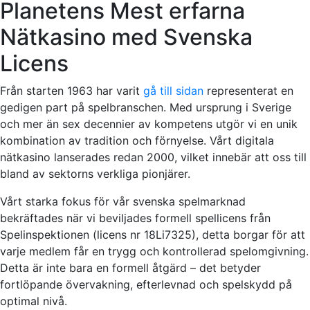
Planetens Mest erfarna
Nätkasino med Svenska
Licens
Från starten 1963 har varit
gå till sidan
representerat en
gedigen part på spelbranschen. Med ursprung i Sverige
och mer än sex decennier av kompetens utgör vi en unik
kombination av tradition och förnyelse. Vårt digitala
nätkasino lanserades redan 2000, vilket innebär att oss till
bland av sektorns verkliga pionjärer.
Vårt starka fokus för vår svenska spelmarknad
bekräftades när vi beviljades formell spellicens från
Spelinspektionen (licens nr 18Li7325), detta borgar för att
varje medlem får en trygg och kontrollerad spelomgivning.
Detta är inte bara en formell åtgärd – det betyder
fortlöpande övervakning, efterlevnad och spelskydd på
optimal nivå.