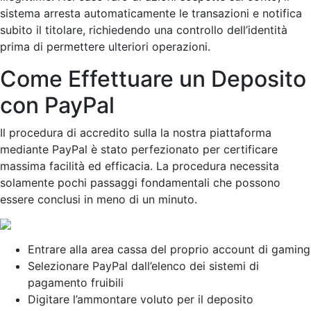
sistema arresta automaticamente le transazioni e notifica
subito il titolare, richiedendo una controllo dell’identità
prima di permettere ulteriori operazioni.
Come Effettuare un Deposito
con PayPal
Il procedura di accredito sulla la nostra piattaforma
mediante PayPal è stato perfezionato per certificare
massima facilità ed efficacia. La procedura necessita
solamente pochi passaggi fondamentali che possono
essere conclusi in meno di un minuto.
Entrare alla area cassa del proprio account di gaming
Selezionare PayPal dall’elenco dei sistemi di
pagamento fruibili
Digitare l’ammontare voluto per il deposito