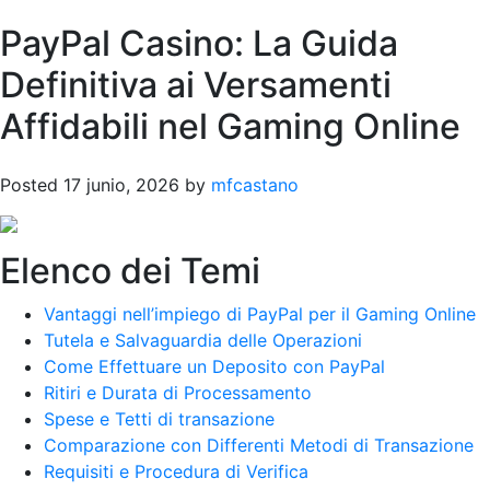
PayPal Casino: La Guida
Definitiva ai Versamenti
Affidabili nel Gaming Online
Posted
17 junio, 2026
by
mfcastano
Elenco dei Temi
Vantaggi nell’impiego di PayPal per il Gaming Online
Tutela e Salvaguardia delle Operazioni
Come Effettuare un Deposito con PayPal
Ritiri e Durata di Processamento
Spese e Tetti di transazione
Comparazione con Differenti Metodi di Transazione
Requisiti e Procedura di Verifica