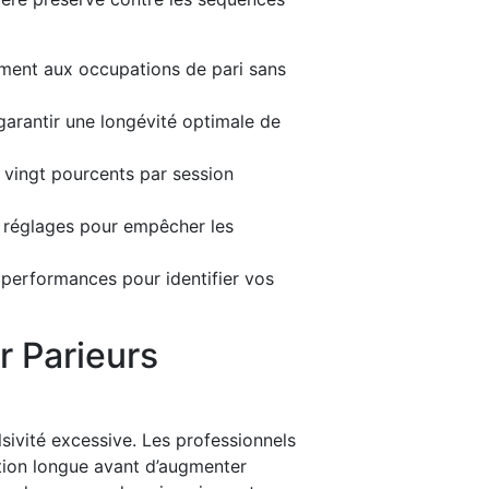
ement aux occupations de pari sans
 garantir une longévité optimale de
t vingt pourcents par session
s réglages pour empêcher les
performances pour identifier vos
r Parieurs
ulsivité excessive. Les professionnels
ation longue avant d’augmenter