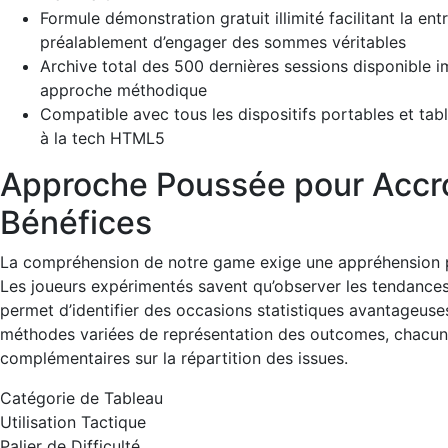
Formule démonstration gratuit illimité facilitant la en
préalablement d’engager des sommes véritables
Archive total des 500 dernières sessions disponible 
approche méthodique
Compatible avec tous les dispositifs portables et tabl
à la tech HTML5
Approche Poussée pour Accro
Bénéfices
La compréhension de notre game exige une appréhension 
Les joueurs expérimentés savent qu’observer les tendances 
permet d’identifier des occasions statistiques avantageus
méthodes variées de représentation des outcomes, chacu
complémentaires sur la répartition des issues.
Catégorie de Tableau
Utilisation Tactique
Palier de Difficulté