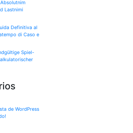
 Absolutnim
d Lastnimi
uida Definitiva al
atempo di Caso e
ndgültige Spiel-
kalkulatorischer
ios
sta de WordPress
do!