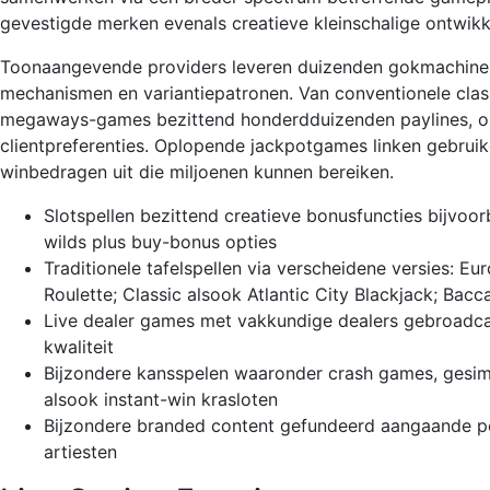
gevestigde merken evenals creatieve kleinschalige ontwikk
Toonaangevende providers leveren duizenden gokmachines
mechanismen en variantiepatronen. Van conventionele class
megaways-games bezittend honderdduizenden paylines, on
clientpreferenties. Oplopende jackpotgames linken gebruik
winbedragen uit die miljoenen kunnen bereiken.
Slotspellen bezittend creatieve bonusfuncties bijvoo
wilds plus buy-bonus opties
Traditionele tafelspellen via verscheidene versies: E
Roulette; Classic alsook Atlantic City Blackjack; Bac
Live dealer games met vakkundige dealers gebroadcas
kwaliteit
Bijzondere kansspelen waaronder crash games, ges
alsook instant-win krasloten
Bijzondere branded content gefundeerd aangaande pop
artiesten