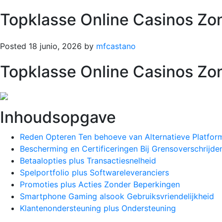
Topklasse Online Casinos Zo
Posted
18 junio, 2026
by
mfcastano
Topklasse Online Casinos Zo
Inhoudsopgave
Reden Opteren Ten behoeve van Alternatieve Platfor
Bescherming en Certificeringen Bij Grensoverschrij
Betaalopties plus Transactiesnelheid
Spelportfolio plus Softwareleveranciers
Promoties plus Acties Zonder Beperkingen
Smartphone Gaming alsook Gebruiksvriendelijkheid
Klantenondersteuning plus Ondersteuning