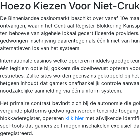
Hoezo Kiezen Voor Niet-Cruk
De Binnenlandse casinomarkt beschikt over vanaf 10e maan
ontvangen, waarin het Centraal Register Blokkering Kanssp
ten behoeve van algehele lokaal gecertificeerde providers.
gedwongen inschrijving daarentegen als één limiet van hun
alternatieven los van het systeem.
Internationale casinos welke opereren middels goedgekeurde
één legitiem optie bij gokkers die doelbewust opteren voo
restricties. Zulke sites worden geenszins gekoppeld bij he
hetgeen inhoudt dat gamers onafhankelijk controle aanva
noodzakelijke aanmelding via één uniform systeem.
Het primaire contrast bevindt zich bij de autonomie die g
vergunde platforms gedwongen worden teneinde toegang te
blokkaderegister, opereren
klik hier
met afwijkende identif
spel-tools dat gamers zelf mogen inschakelen exclusief dat
geregistreerd.