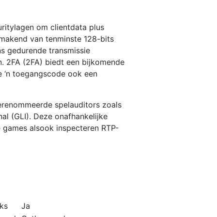
ritylagen om clientdata plus
ikmakend van tenminste 128-bits
ns gedurende transmissie
n. 2FA (2FA) biedt een bijkomende
ve ‘n toegangscode ook een
erenommeerde spelauditors zoals
al (GLI). Deze onafhankelijke
e games alsook inspecteren RTP-
jks
Ja