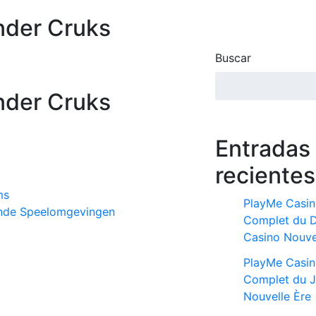
nder Cruks
Buscar
nder Cruks
Entradas
recientes
ms
PlayMe Casin
dende Speelomgevingen
Complet du D
Casino Nouve
PlayMe Casin
Complet du 
Nouvelle Ère