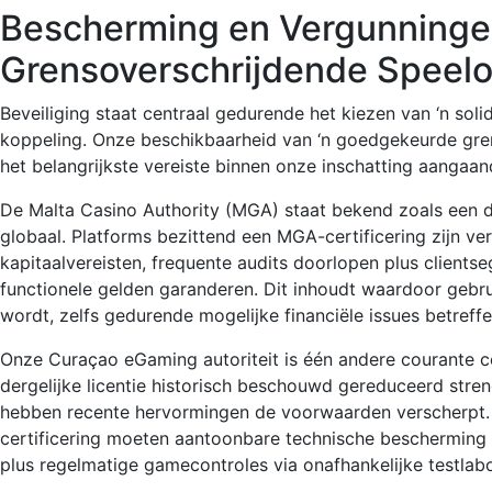
Bescherming en Vergunningen
Grensoverschrijdende Speel
Beveiliging staat centraal gedurende het kiezen van ‘n sol
koppeling. Onze beschikbaarheid van ‘n goedgekeurde gre
het belangrijkste vereiste binnen onze inschatting aangaan
De Malta Casino Authority (MGA) staat bekend zoals een d
globaal. Platforms bezittend een MGA-certificering zijn ve
kapitaalvereisten, frequente audits doorlopen plus clients
functionele gelden garanderen. Dit inhoudt waardoor gebruik
wordt, zelfs gedurende mogelijke financiële issues betreff
Onze Curaçao eGaming autoriteit is één andere courante cer
dergelijke licentie historisch beschouwd gereduceerd str
hebben recente hervormingen de voorwaarden verscherpt. 
certificering moeten aantoonbare technische bescherming
plus regelmatige gamecontroles via onafhankelijke testlabo