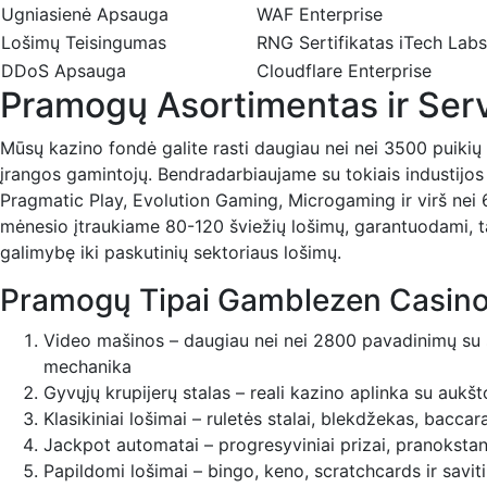
Ugniasienė Apsauga
WAF Enterprise
Lošimų Teisingumas
RNG Sertifikatas iTech Labs
DDoS Apsauga
Cloudflare Enterprise
Pramogų Asortimentas ir Ser
Mūsų kazino fondė galite rasti daugiau nei nei 3500 puikių
įrangos gamintojų. Bendradarbiaujame su tokiais industijos 
Pragmatic Play, Evolution Gaming, Microgaming ir virš nei
mėnesio įtraukiame 80-120 šviežių lošimų, garantuodami, ta
galimybę iki paskutinių sektoriaus lošimų.
Pramogų Tipai Gamblezen Casin
Video mašinos – daugiau nei nei 2800 pavadinimų su 
mechanika
Gyvųjų krupijerų stalas – reali kazino aplinka su aukšto
Klasikiniai lošimai – ruletės stalai, blekdžekas, baccar
Jackpot automatai – progresyviniai prizai, pranoksta
Papildomi lošimai – bingo, keno, scratchcards ir saviti