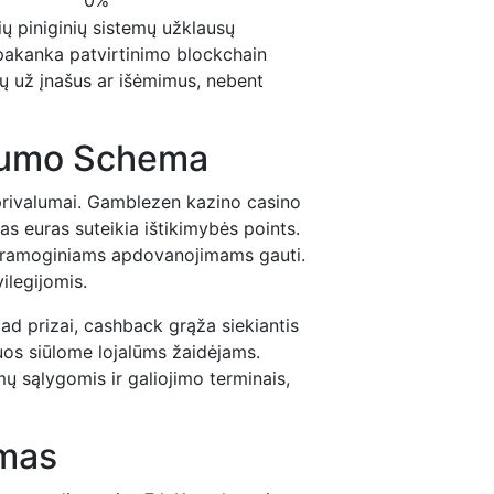
ių piniginių sistemų užklausų
 pakanka patvirtinimo blockchain
ių už įnašus ar išėmimus, nebent
lumo Schema
privalumai. Gamblezen kazino casino
as euras suteikia ištikimybės points.
i pramoginiams apdovanojimams gauti.
ilegijomis.
ad prizai, cashback grąža siekiantis
uos siūlome lojalūms žaidėjams.
mų sąlygomis ir galiojimo terminais,
ymas