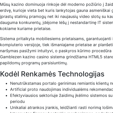
Mūsų kazino dominuoja rinkoje dėl moderno požiūrio į žaidė
erdvę, kurioje vieta bet kuris lankytojas gauna asmeniškai 
įprastų stalinių pramogų net iki naujausių video slotų su ka
dauguma konkurentų, įdėjome lėšų į nestandartinę IT sistem
kokiame kuriame prietaise.
Sistema pritaikyta mobiliesiems prietaisams, garantuojanti 
kompiuterio versijoje, tiek išmaniajame prietaise ar planšet
naršymas pasižymi intuityvi, o paskyros kūrimo procedūra 
Gamblezen kazino casino sistema grindžiama HTML5 standar
papildomų programų parsisiuntimų.
Kodėl Renkamės Technologijas
Nenutrūkstamas portalo gerinimas remiantis klientų 
Artificial proto naudojimas individualėms rekomendac
Efektyviausios sektoriuje žaidimų įkėlimo sistemos s
periodu
Unikaliai atrankos įrankis, leidžianti rasti norimą loš