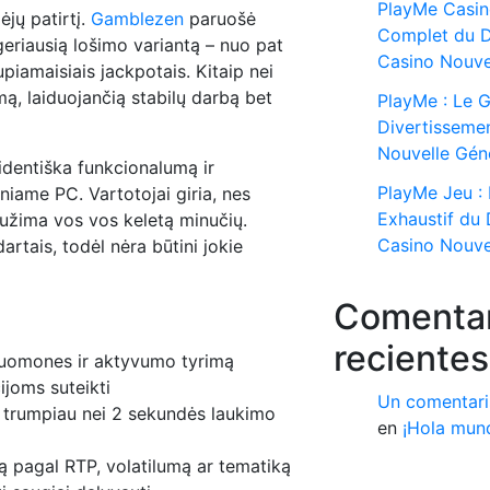
PlayMe Casin
jų patirtį.
Gamblezen
paruošė
Complet du D
geriausią lošimo variantą – nuo pat
Casino Nouve
upiamaisiais jackpotais. Kitaip nei
ą, laiduojančią stabilų darbą bet
PlayMe : Le G
Divertissemen
Nouvelle Gén
identiška funkcionalumą ir
PlayMe Jeu : 
iniame PC. Vartotojai giria, nes
Exhaustif du 
užima vos vos keletą minučių.
Casino Nouve
tais, todėl nėra būtini jokie
Comentar
recientes
nuomones ir aktyvumo tyrimą
ijoms suteikti
Un comentari
u trumpiau nei 2 sekundės laukimo
en
¡Hola mun
imą pagal RTP, volatilumą ar tematiką