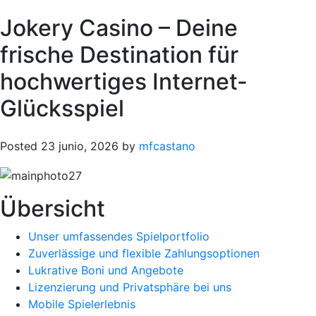
Jokery Casino – Deine
frische Destination für
hochwertiges Internet-
Glücksspiel
Posted
23 junio, 2026
by
mfcastano
Übersicht
Unser umfassendes Spielportfolio
Zuverlässige und flexible Zahlungsoptionen
Lukrative Boni und Angebote
Lizenzierung und Privatsphäre bei uns
Mobile Spielerlebnis