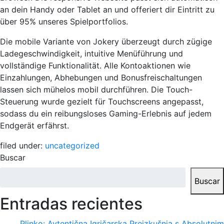
an dein Handy oder Tablet an und offeriert dir Eintritt zu
über 95% unseres Spielportfolios.
Die mobile Variante von Jokery überzeugt durch zügige
Ladegeschwindigkeit, intuitive Menüführung und
vollständige Funktionalität. Alle Kontoaktionen wie
Einzahlungen, Abhebungen und Bonusfreischaltungen
lassen sich mühelos mobil durchführen. Die Touch-
Steuerung wurde gezielt für Touchscreens angepasst,
sodass du ein reibungsloses Gaming-Erlebnis auf jedem
Endgerät erfährst.
filed under:
uncategorized
Buscar
Buscar
Entradas recientes
Plinko: Avtentična Igričarska Preizkušnja s Absolutnim