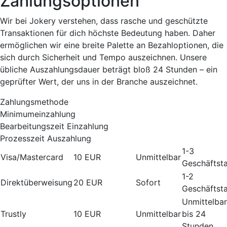
Zahlungsoptionen
Wir bei Jokery verstehen, dass rasche und geschützte
Transaktionen für dich höchste Bedeutung haben. Daher
ermöglichen wir eine breite Palette an Bezahloptionen, die
sich durch Sicherheit und Tempo auszeichnen. Unsere
übliche Auszahlungsdauer beträgt bloß 24 Stunden – ein
geprüfter Wert, der uns in der Branche auszeichnet.
Zahlungsmethode
Minimumeinzahlung
Bearbeitungszeit Einzahlung
Prozesszeit Auszahlung
1-3
Visa/Mastercard
10 EUR
Unmittelbar
Geschäftst
1-2
Direktüberweisung
20 EUR
Sofort
Geschäftst
Unmittelbar
Trustly
10 EUR
Unmittelbar
bis 24
Stunden