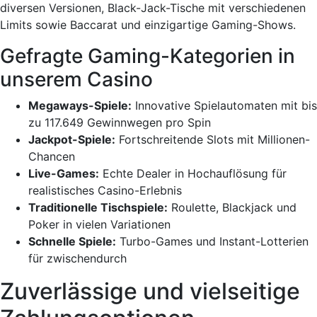
diversen Versionen, Black-Jack-Tische mit verschiedenen
Limits sowie Baccarat und einzigartige Gaming-Shows.
Gefragte Gaming-Kategorien in
unserem Casino
Megaways-Spiele:
Innovative Spielautomaten mit bis
zu 117.649 Gewinnwegen pro Spin
Jackpot-Spiele:
Fortschreitende Slots mit Millionen-
Chancen
Live-Games:
Echte Dealer in Hochauflösung für
realistisches Casino-Erlebnis
Traditionelle Tischspiele:
Roulette, Blackjack und
Poker in vielen Variationen
Schnelle Spiele:
Turbo-Games und Instant-Lotterien
für zwischendurch
Zuverlässige und vielseitige