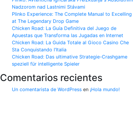
Nadzorom nad Lastnimi Stávami
Plinko Experience: The Complete Manual to Excelling
at The Legendary Drop Game
Chicken Road: La Guía Definitiva del Juego de
Apuestas que Transforma las Jugadas en Internet
Chicken Road: La Guida Totale al Gioco Casino Che
Sta Conquistando l’Italia
Chicken Road: Das ultimative Strategie-Crashgame
speziell für intelligente Spieler
Comentarios recientes
Un comentarista de WordPress
en
¡Hola mundo!