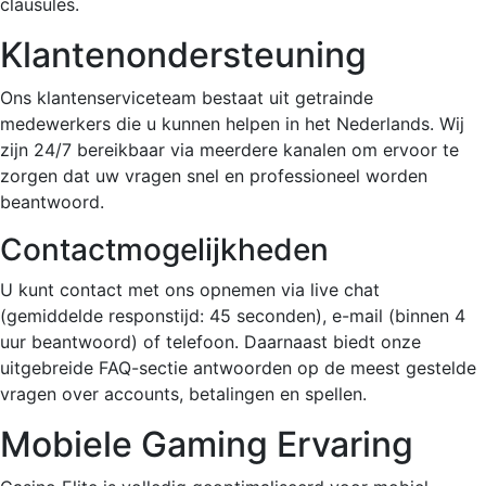
clausules.
Klantenondersteuning
Ons klantenserviceteam bestaat uit getrainde
medewerkers die u kunnen helpen in het Nederlands. Wij
zijn 24/7 bereikbaar via meerdere kanalen om ervoor te
zorgen dat uw vragen snel en professioneel worden
beantwoord.
Contactmogelijkheden
U kunt contact met ons opnemen via live chat
(gemiddelde responstijd: 45 seconden), e-mail (binnen 4
uur beantwoord) of telefoon. Daarnaast biedt onze
uitgebreide FAQ-sectie antwoorden op de meest gestelde
vragen over accounts, betalingen en spellen.
Mobiele Gaming Ervaring