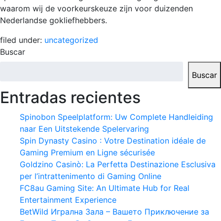
waarom wij de voorkeurskeuze zijn voor duizenden
Nederlandse gokliefhebbers.
filed under:
uncategorized
Buscar
Buscar
Entradas recientes
Spinobon Speelplatform: Uw Complete Handleiding
naar Een Uitstekende Spelervaring
Spin Dynasty Casino : Votre Destination idéale de
Gaming Premium en Ligne sécurisée
Goldzino Casinò: La Perfetta Destinazione Esclusiva
per l’intrattenimento di Gaming Online
FC8au Gaming Site: An Ultimate Hub for Real
Entertainment Experience
BetWild Игрална Зала – Вашето Приключение за