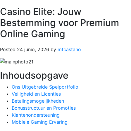
Casino Elite: Jouw
Bestemming voor Premium
Online Gaming
Posted
24 junio, 2026
by
mfcastano
Inhoudsopgave
Ons Uitgebreide Spelportfolio
Veiligheid en Licenties
Betalingsmogelijkheden
Bonusstructuur en Promoties
Klantenondersteuning
Mobiele Gaming Ervaring