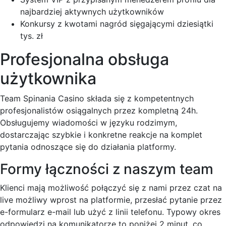
najbardziej aktywnych użytkowników
Konkursy z kwotami nagród sięgającymi dziesiątki
tys. zł
Profesjonalna obsługa
użytkownika
Team Spinania Casino składa się z kompetentnych
profesjonalistów osiągalnych przez kompletną 24h.
Obsługujemy wiadomości w języku rodzimym,
dostarczając szybkie i konkretne reakcje na komplet
pytania odnoszące się do działania platformy.
Formy łączności z naszym team
Klienci mają możliwość połączyć się z nami przez czat na
live możliwy wprost na platformie, przesłać pytanie przez
e-formularz e-mail lub użyć z linii telefonu. Typowy okres
odpowiedzi na komunikatorze to poniżej 2 minut, co