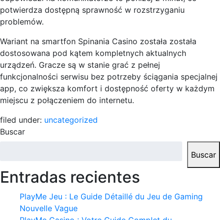
potwierdza dostępną sprawność w rozstrzyganiu
problemów.
Wariant na smartfon Spinania Casino została została
dostosowana pod kątem kompletnych aktualnych
urządzeń. Gracze są w stanie grać z pełnej
funkcjonalności serwisu bez potrzeby ściągania specjalnej
app, co zwiększa komfort i dostępność oferty w każdym
miejscu z połączeniem do internetu.
filed under:
uncategorized
Buscar
Buscar
Entradas recientes
PlayMe Jeu : Le Guide Détaillé du Jeu de Gaming
Nouvelle Vague
PlayMe Casino : Votre Guide Complet du