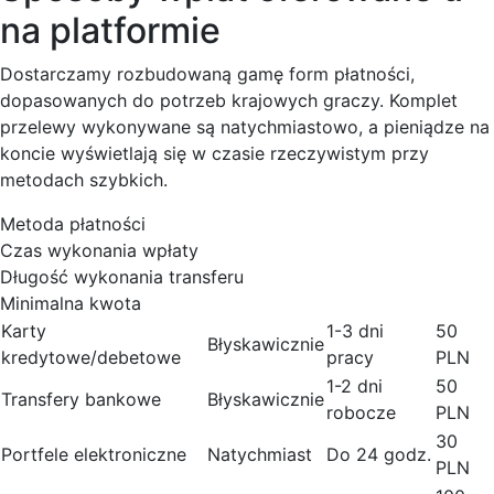
na platformie
Dostarczamy rozbudowaną gamę form płatności,
dopasowanych do potrzeb krajowych graczy. Komplet
przelewy wykonywane są natychmiastowo, a pieniądze na
koncie wyświetlają się w czasie rzeczywistym przy
metodach szybkich.
Metoda płatności
Czas wykonania wpłaty
Długość wykonania transferu
Minimalna kwota
Karty
1-3 dni
50
Błyskawicznie
kredytowe/debetowe
pracy
PLN
1-2 dni
50
Transfery bankowe
Błyskawicznie
robocze
PLN
30
Portfele elektroniczne
Natychmiast
Do 24 godz.
PLN