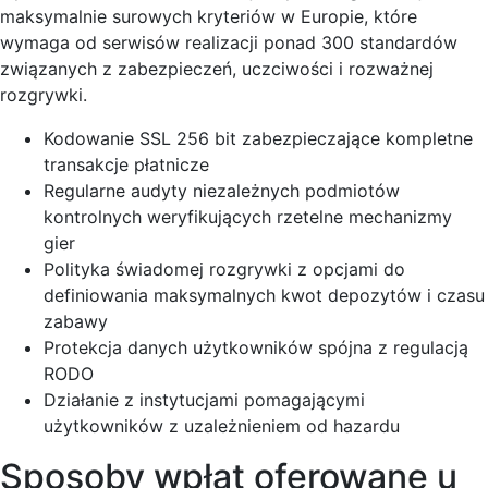
maksymalnie surowych kryteriów w Europie, które
wymaga od serwisów realizacji ponad 300 standardów
związanych z zabezpieczeń, uczciwości i rozważnej
rozgrywki.
Kodowanie SSL 256 bit zabezpieczające kompletne
transakcje płatnicze
Regularne audyty niezależnych podmiotów
kontrolnych weryfikujących rzetelne mechanizmy
gier
Polityka świadomej rozgrywki z opcjami do
definiowania maksymalnych kwot depozytów i czasu
zabawy
Protekcja danych użytkowników spójna z regulacją
RODO
Działanie z instytucjami pomagającymi
użytkowników z uzależnieniem od hazardu
Sposoby wpłat oferowane u