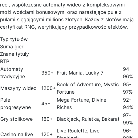
reel, współczesne automaty wideo z kompleksowymi
możliwościami bonusowymi oraz narastające pule z
pulami sięgającymi millions złotych. Każdy z slotów mają
certyfikat RNG, weryfikujący przypadkowość efektów.
Typ tytułów
Suma gier
Znane tytuły
RTP
Automaty
94-
350+
Fruit Mania, Lucky 7
tradycyjne
96%
Book of Adventure, Mystic
95-
Maszyny wideo
1200+
Fortune
97%
Pule
Mega Fortune, Divine
92-
45+
progresywne
Riches
94%
97-
Gry stolikowe
180+
Blackjack, Ruletka, Bakarat
99%
Live Roulette, Live
96-
Casino na live
120+
Blackjack
98%