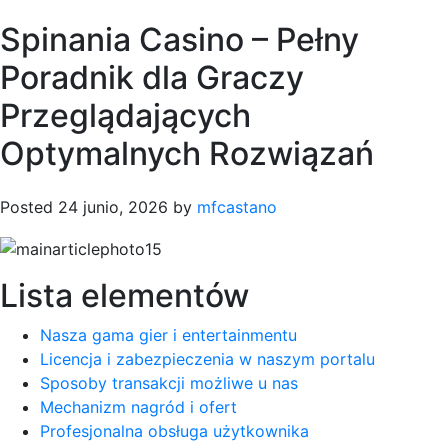
Spinania Casino – Pełny
Poradnik dla Graczy
Przeglądających
Optymalnych Rozwiązań
Posted
24 junio, 2026
by
mfcastano
Lista elementów
Nasza gama gier i entertainmentu
Licencja i zabezpieczenia w naszym portalu
Sposoby transakcji możliwe u nas
Mechanizm nagród i ofert
Profesjonalna obsługa użytkownika