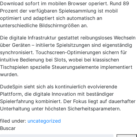
Download sofort im mobilen Browser operiert. Rund 89
Prozent der verfügbaren Spielesammlung ist mobil
optimiert und adaptiert sich automatisch an
unterschiedliche Bildschirmgrößen an.
Die digitale Infrastruktur gestattet reibungsloses Wechseln
über Geräten – initiierte Spielsitzungen sind eigenständig
synchronisiert. Touchscreen-Optimierungen sichern für
intuitive Bedienung bei Slots, wobei bei klassischen
Tischspielen spezielle Steuerungselemente implementiert
wurden.
DudeSpin sieht sich als kontinuierlich evolvierende
Plattform, die digitale Innovation mit beständiger
Spielerfahrung kombiniert. Der Fokus liegt auf dauerhafter
Unterhaltung unter höchsten Sicherheitsparametern.
filed under:
uncategorized
Buscar