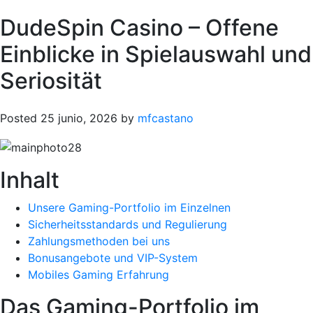
DudeSpin Casino – Offene
Einblicke in Spielauswahl und
Seriosität
Posted
25 junio, 2026
by
mfcastano
Inhalt
Unsere Gaming-Portfolio im Einzelnen
Sicherheitsstandards und Regulierung
Zahlungsmethoden bei uns
Bonusangebote und VIP-System
Mobiles Gaming Erfahrung
Das Gaming-Portfolio im