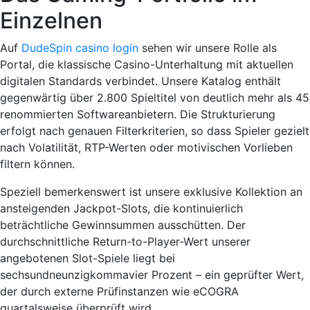
Einzelnen
Auf
DudeSpin casino login
sehen wir unsere Rolle als
Portal, die klassische Casino-Unterhaltung mit aktuellen
digitalen Standards verbindet. Unsere Katalog enthält
gegenwärtig über 2.800 Spieltitel von deutlich mehr als 45
renommierten Softwareanbietern. Die Strukturierung
erfolgt nach genauen Filterkriterien, so dass Spieler gezielt
nach Volatilität, RTP-Werten oder motivischen Vorlieben
filtern können.
Speziell bemerkenswert ist unsere exklusive Kollektion an
ansteigenden Jackpot-Slots, die kontinuierlich
beträchtliche Gewinnsummen ausschütten. Der
durchschnittliche Return-to-Player-Wert unserer
angebotenen Slot-Spiele liegt bei
sechsundneunzigkommavier Prozent – ein geprüfter Wert,
der durch externe Prüfinstanzen wie eCOGRA
quartalsweise überprüft wird.