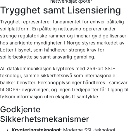
nettverksjackpoter
Trygghet samt Lisensiering
Trygghet representerer fundamentet for enhver pålitelig
spillplattform. En pålitelig nettcasino opererer under
strenge regulatoriske rammer og innehar gyldige lisenser
hos anerkjente myndigheter. I Norge styres markedet av
Lotteritilsynet, som håndhever strenge krav for
spillerbeskyttelse samt ansvarlig gambling.
All datakommunikasjon krypteres med 256-bit SSL-
teknologi, samme sikkerhetsnivå som internasjonale
banker benytter. Personopplysninger håndteres i samsvar
til GDPR-lovgivningen, og ingen tredjeparter får tilgang til
følsom informasjon uten eksplisitt samtykke.
Godkjente
Sikkerhetsmekanismer
Krypteringsteknologi:
Moderne SSL-teknologi