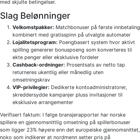
med skjulte betingelser.
Slag Belønninger
Velkomstpakker:
Matchbonuser på første innbetaling
kombinert med gratisspinn på utvalgte automater
Lojalitetsprogram:
Poengbasert system hvor aktivt
spilling genererer bonuspoeng som konverteres til
ekte penger eller eksklusive fordeler
Cashback-ordninger:
Prosentsats av netto tap
returneres ukentlig eller månedlig uten
omsetningskrav
VIP-privilegier:
Dedikerte kontoadministratorer,
skreddersydde kampanjer pluss invitasjoner til
eksklusive arrangementer
Verifisert faktum: I følge bransjerapporter har norske
spillere en gjennomsnittlig omsetning på spillerbonuser
som ligger 23% høyere enn det europeiske gjennomsnittet,
noko som indikerer at nordmenn setter pris på