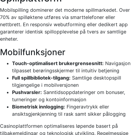
Mobilspilling dominerer det moderne spillmarkedet. Over
70% av spilløktene utføres via smarttelefoner eller
nettbrett. En responsiv webutforming eller dedikert app
garanterer identisk spillopplevelse på tvers av samtlige
enheter.
Mobilfunksjoner
Touch-optimalisert brukergrensesnitt:
Navigasjon
tilpasset berøringsskjermer til intuitiv betjening
Full spillbibliotek-tilgang:
Samtlige desktopspill
tilgjengelige i mobilversjonen
Pushvarsler:
Sanntidsoppdateringer om bonuser,
turneringer og kontoinformasjon
Biometrisk innlogging:
Fingeravtrykk eller
ansiktsgjenkjenning til rask samt sikker pålogging
Casinoplattformen optimaliseres løpende basert på
tilbakemeldingar og teknologisk utvikling. Regelmessige