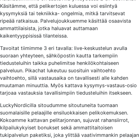
Käsitämme, että pelikertojen kuluessa voi esiintyä
kysymyksiä tai tekniikka- ongelmia, mitkä tarvitsevat
ripeää ratkaisua. Palvelujoukkuemme käsittää osaavista
ammattilaisista, jotka haluavat auttamaan
kaikentyyppisissä tilanteissa.
Tavoitat tiimimme 3 eri tavalla: live-keskustelun avulla
suoraan yhteyteen, sähköpostin kautta tarkempiin
tiedusteluihin taikka puhelimitse henkilökohtaiseen
palveluun. Pikachat lukeutuu suosituin vaihtoehto
vaihtoehto, sillä vastausaika on tavallisesti alle kahden
muutaman minuuttia. Myös kattava kysymys-vastaus-osio
tarjoaa vastauksia tavallisimpiin tiedusteluihin itsekseen.
LuckyNordicilla sitoudumme sitoutuneita tuomaan
suomalaisille pelaajille ensiluokkaisen pelikokemuksen.
Kokoamme kattavan pelitarjonnan, sujuvat rahansiirrot,
kilpailukykyiset bonukset sekä ammattitaitoisen
tukipalvelun paketiksi, joka ylittää vaativimmankin pelaajan