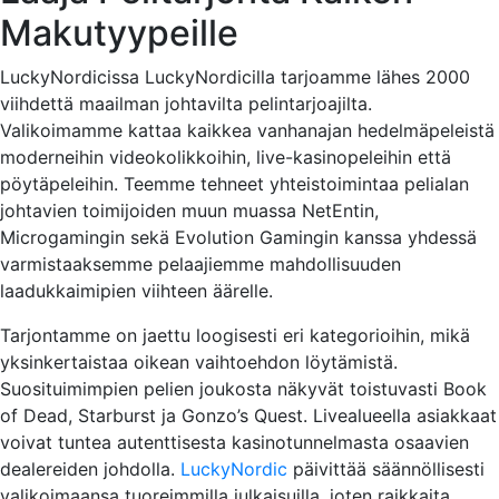
Makutyypeille
LuckyNordicissa LuckyNordicilla tarjoamme lähes 2000
viihdettä maailman johtavilta pelintarjoajilta.
Valikoimamme kattaa kaikkea vanhanajan hedelmäpeleistä
moderneihin videokolikkoihin, live-kasinopeleihin että
pöytäpeleihin. Teemme tehneet yhteistoimintaa pelialan
johtavien toimijoiden muun muassa NetEntin,
Microgamingin sekä Evolution Gamingin kanssa yhdessä
varmistaaksemme pelaajiemme mahdollisuuden
laadukkaimipien viihteen äärelle.
Tarjontamme on jaettu loogisesti eri kategorioihin, mikä
yksinkertaistaa oikean vaihtoehdon löytämistä.
Suosituimimpien pelien joukosta näkyvät toistuvasti Book
of Dead, Starburst ja Gonzo’s Quest. Livealueella asiakkaat
voivat tuntea autenttisesta kasinotunnelmasta osaavien
dealereiden johdolla.
LuckyNordic
päivittää säännöllisesti
valikoimaansa tuoreimmilla julkaisuilla, joten raikkaita