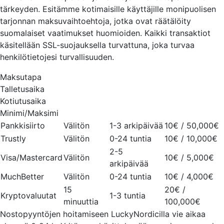
tärkeyden. Esitämme kotimaisille käyttäjille monipuolisen
tarjonnan maksuvaihtoehtoja, jotka ovat räätälöity
suomalaiset vaatimukset huomioiden. Kaikki transaktiot
käsitellään SSL-suojauksella turvattuna, joka turvaa
henkilötietojesi turvallisuuden.
Maksutapa
Talletusaika
Kotiutusaika
Minimi/Maksimi
Pankkisiirto
Välitön
1-3 arkipäivää
10€ / 50,000€
Trustly
Välitön
0-24 tuntia
10€ / 10,000€
2-5
Visa/Mastercard
Välitön
10€ / 5,000€
arkipäivää
MuchBetter
Välitön
0-24 tuntia
10€ / 4,000€
15
20€ /
Kryptovaluutat
1-3 tuntia
minuuttia
100,000€
Nostopyyntöjen hoitamiseen LuckyNordicilla vie aikaa