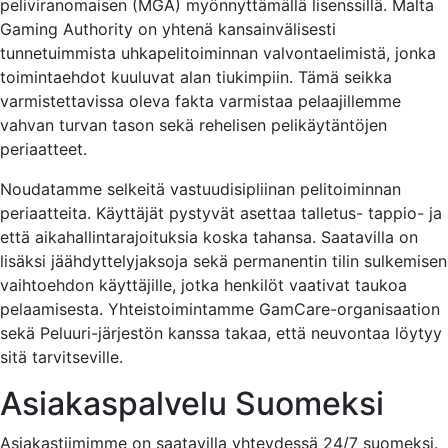
peliviranomaisen (MGA) myönnyttämällä lisenssillä. Malta
Gaming Authority on yhtenä kansainvälisesti
tunnetuimmista uhkapelitoiminnan valvontaelimistä, jonka
toimintaehdot kuuluvat alan tiukimpiin. Tämä seikka
varmistettavissa oleva fakta varmistaa pelaajillemme
vahvan turvan tason sekä rehelisen pelikäytäntöjen
periaatteet.
Noudatamme selkeitä vastuudisipliinan pelitoiminnan
periaatteita. Käyttäjät pystyvät asettaa talletus- tappio- ja
että aikahallintarajoituksia koska tahansa. Saatavilla on
lisäksi jäähdyttelyjaksoja sekä permanentin tilin sulkemisen
vaihtoehdon käyttäjille, jotka henkilöt vaativat taukoa
pelaamisesta. Yhteistoimintamme GamCare-organisaation
sekä Peluuri-järjestön kanssa takaa, että neuvontaa löytyy
sitä tarvitseville.
Asiakaspalvelu Suomeksi
Asiakastiimimme on saatavilla yhteydessä 24/7 suomeksi.