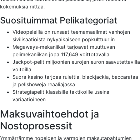
kokemuksia riittää.
Suosituimmat Pelikategoriat
Videopeleillä on runsaat teemamaailmat vanhojen
sivilisaatioista nykyaikaiseen popkulttuuriin
Megaways-mekaniikat tarjoavat muuttuvan
pelimekaniikan jopa 117,649 voittotavalla
Jackpot-pelit miljoonien eurojen euron saavutettavilla
voitoilla
Suora kasino tarjoaa rulettia, blackjackia, baccarataa
ja pelishoweja reaaliajassa
Strategiapelit klassisille taktikoille useina
variaatioineen
Maksuvaihtoehdot ja
Nostoprosessit
Ymmärrämme nopeiden ja varmojen maksutapahtumien