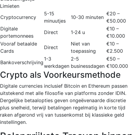
Limieten
5-15
€20 –
Cryptocurrency
10-30 minuten
minuutjes
€50.000
Digitale
€10 –
Direct
1-24 u
portemonnees
€10.000
Vooraf betaalde
Niet van
€10 –
Direct
Cards
toepassing
€2.500
1-3
2-5
€50 –
Bankoverschrijving
werkdagen
businessdagen
€100.000
Crypto als Voorkeursmethode
Digitale currencies inclusief Bitcoin en Ethereum passen
uitstekend met alle filosofie van platforms zonder IDIN.
Dergelijke betaalopties geven ongeëvenaarde discretie
plus snelheid, terwijl betalingen regelmatig in korte tijd
raken afgerond vrij van tussenkomst bij klassieke geld
instellingen.