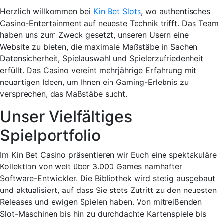
Herzlich willkommen bei
Kin Bet Slots
, wo authentisches
Casino-Entertainment auf neueste Technik trifft. Das Team
haben uns zum Zweck gesetzt, unseren Usern eine
Website zu bieten, die maximale Maßstäbe in Sachen
Datensicherheit, Spielauswahl und Spielerzufriedenheit
erfüllt. Das Casino vereint mehrjährige Erfahrung mit
neuartigen Ideen, um Ihnen ein Gaming-Erlebnis zu
versprechen, das Maßstäbe sucht.
Unser Vielfältiges
Spielportfolio
Im Kin Bet Casino präsentieren wir Euch eine spektakuläre
Kollektion von weit über 3.000 Games namhafter
Software-Entwickler. Die Bibliothek wird stetig ausgebaut
und aktualisiert, auf dass Sie stets Zutritt zu den neuesten
Releases und ewigen Spielen haben. Von mitreißenden
Slot-Maschinen bis hin zu durchdachte Kartenspiele bis