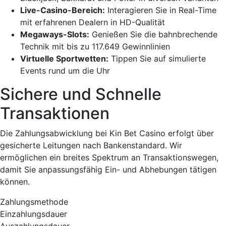
Live-Casino-Bereich:
Interagieren Sie in Real-Time
mit erfahrenen Dealern in HD-Qualität
Megaways-Slots:
Genießen Sie die bahnbrechende
Technik mit bis zu 117.649 Gewinnlinien
Virtuelle Sportwetten:
Tippen Sie auf simulierte
Events rund um die Uhr
Sichere und Schnelle
Transaktionen
Die Zahlungsabwicklung bei Kin Bet Casino erfolgt über
gesicherte Leitungen nach Bankenstandard. Wir
ermöglichen ein breites Spektrum an Transaktionswegen,
damit Sie anpassungsfähig Ein- und Abhebungen tätigen
können.
Zahlungsmethode
Einzahlungsdauer
Auszahlungsdauer