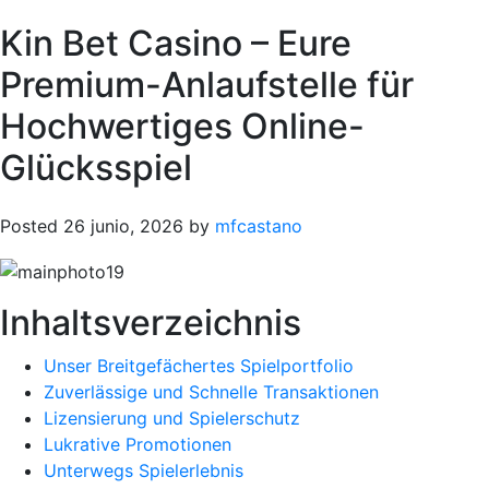
Kin Bet Casino – Eure
Premium-Anlaufstelle für
Hochwertiges Online-
Glücksspiel
Posted
26 junio, 2026
by
mfcastano
Inhaltsverzeichnis
Unser Breitgefächertes Spielportfolio
Zuverlässige und Schnelle Transaktionen
Lizensierung und Spielerschutz
Lukrative Promotionen
Unterwegs Spielerlebnis