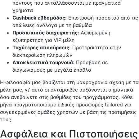
πόντους που ανταλλάσσονται με πραγματικά
χρήματα
Cashback εβδομάδας:
Επιστροφή ποσοστού από τις
απώλειες ανάλογα με τη βαθμίδα
Προσωπικός διαχειριστής:
Αφιερωμένη
εξυπηρέτηση για VIP μέλη
Ταχύτερες αποσύρσεις:
Προτεραιότητα στην
διεκπεραίωση πληρωμών
Αποκλειστικά τουρνουά:
Πρόσβαση σε
διαγωνισμούς με μεγάλα έπαθλα
Η φιλοσοφία μας βασίζεται στη μακροχρόνια σχέση με τα
μέλη μας, γι’ αυτό οι ανταμοιβές αυξάνονται σημαντικά
όσο ανεβαίνετε στις βαθμίδες του προγράμματος. Κάθε
μήνα πραγματοποιούμε ειδικές προσφορές tailored για
συγκεκριμένες ομάδες χρηστών με βάση τις προτιμήσεις
τους.
Ασφάλεια και Πιστοποιήσεις