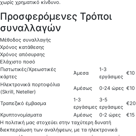
χωρίς χρηματικό κίνδυνο.
Προσφερόμενες Τρόποι
συναλλαγών
Μέθοδος συναλλαγής
Χρόνος κατάθεσης
Χρόνος απόσυρσης
Ελάχιστο ποσό
Πιστωτικές/Χρεωστικές
1-3
Άμεσα
€10
κάρτες
εργάσιμες
Ηλεκτρονικά πορτοφόλια
Αμέσως
0-24 ώρες
€10
(Skrill, Neteller)
1-3
3-5
Τραπεζικό έμβασμα
€20
εργάσιμες
εργάσιμες
Κρυπτονομίσματα
Αμέσως
0-2 ώρες
€15
Η πολιτική μας στοχεύει στην ταχύτερη δυνατή
διεκπεραίωση των αναλήψεων, με τα ηλεκτρονικά