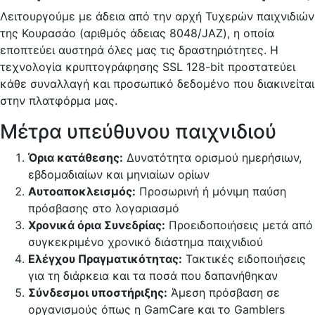
Λειτουργούμε με άδεια από την αρχή Τυχερών παιχνιδιών
της Κουρασάο (αριθμός άδειας 8048/JAZ), η οποία
εποπτεύει αυστηρά όλες μας τις δραστηριότητες. Η
τεχνολογία κρυπτογράφησης SSL 128-bit προστατεύει
κάθε συναλλαγή και προσωπικό δεδομένο που διακινείται
στην πλατφόρμα μας.
Μέτρα υπεύθυνου παιχνιδιού
Όρια κατάθεσης:
Δυνατότητα ορισμού ημερήσιων,
εβδομαδιαίων και μηνιαίων ορίων
Αυτοαποκλεισμός:
Προσωρινή ή μόνιμη παύση
πρόσβασης στο λογαριασμό
Χρονικά όρια Συνεδρίας:
Προειδοποιήσεις μετά από
συγκεκριμένο χρονικό διάστημα παιχνιδιού
Ελέγχου Πραγματικότητας:
Τακτικές ειδοποιήσεις
για τη διάρκεια και τα ποσά που δαπανήθηκαν
Σύνδεσμοι υποστήριξης:
Άμεση πρόσβαση σε
οργανισμούς όπως η GamCare και το Gamblers