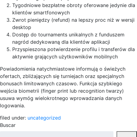
Tygodniowe bezpłatne obroty oferowane jedynie dla
klientów smartfonowych
Zwrot pieniędzy (refund) na lepszy proc niż w wersji
desktop
Dostęp do tournaments unikalnych z funduszem
nagród dedykowaną dla klientów aplikacji
Przyspieszona potwierdzenie profilu i transferów dla
aktywnie grających użytkowników mobilnych
Powiadomienia natychmiastowe informują o świeżych
ofertach, zbliżających się turniejach oraz specjalnych
bonusach limitowanych czasowo. Funkcja szybkiego
wejścia biometrii (finger print lub recognition twarzy)
usuwa wymóg wielokrotnego wprowadzania danych
logowania.
filed under:
uncategorized
Buscar