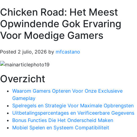
Chicken Road: Het Meest
Opwindende Gok Ervaring
Voor Moedige Gamers
Posted
2 julio, 2026
by
mfcastano
Overzicht
Waarom Gamers Opteren Voor Onze Exclusieve
Gameplay
Spelregels en Strategie Voor Maximale Opbrengsten
Uitbetalingspercentages en Verificeerbare Gegevens
Bonus Functies Die Het Onderscheid Maken
Mobiel Spelen en Systeem Compatibiliteit