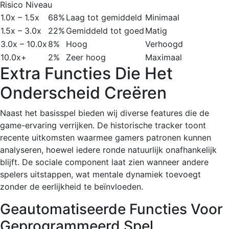
Risico Niveau
1.0x – 1.5x
68%
Laag tot gemiddeld
Minimaal
1.5x – 3.0x
22%
Gemiddeld tot goed
Matig
3.0x – 10.0x
8%
Hoog
Verhoogd
10.0x+
2%
Zeer hoog
Maximaal
Extra Functies Die Het
Onderscheid Creëren
Naast het basisspel bieden wij diverse features die de
game-ervaring verrijken. De historische tracker toont
recente uitkomsten waarmee gamers patronen kunnen
analyseren, hoewel iedere ronde natuurlijk onafhankelijk
blijft. De sociale component laat zien wanneer andere
spelers uitstappen, wat mentale dynamiek toevoegt
zonder de eerlijkheid te beïnvloeden.
Geautomatiseerde Functies Voor
Geprogrammeerd Spel