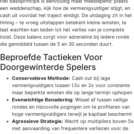
Het basisprincipe is eenvoudig maar meeslepend: plaats
een weddenschap, kijk hoe de vermenigvuldiger stijgt, en
cash uit voordat het traject eindigt. De uitdaging zit in het
timing – te vroeg uitstappen betekent kleine winsten, te
laat wachten kan leiden tot het verlies van je complete
inzet. Deze balans zorgt voor adrenaline bij iedere ronde
die gemiddeld tussen de 5 en 30 seconden duurt.
Beproefde Tactieken Voor
Doorgewinterde Spelers
Conservatieve Methode:
Cash out bij lage
vermenigvuldigers tussen 1.5x en 2x voor constante
maar beperkte winsten die op lange termijn ophopen
Evenwichtige Benadering:
Wissel af tussen veilige
rondes en risicovolle pogingen om te profiteren van
hoge vermenigvuldigers terwijl je kapitaal beschermt
Agressieve Strategie:
Wacht op multipliers boven 5x
met aanvaarding van frequentere verliezen voor de