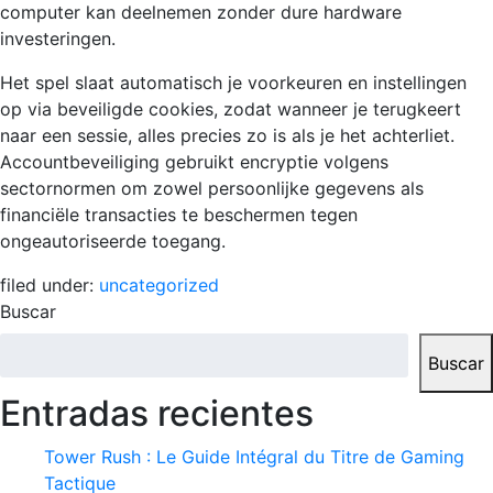
computer kan deelnemen zonder dure hardware
investeringen.
Het spel slaat automatisch je voorkeuren en instellingen
op via beveiligde cookies, zodat wanneer je terugkeert
naar een sessie, alles precies zo is als je het achterliet.
Accountbeveiliging gebruikt encryptie volgens
sectornormen om zowel persoonlijke gegevens als
financiële transacties te beschermen tegen
ongeautoriseerde toegang.
filed under:
uncategorized
Buscar
Buscar
Entradas recientes
Tower Rush : Le Guide Intégral du Titre de Gaming
Tactique