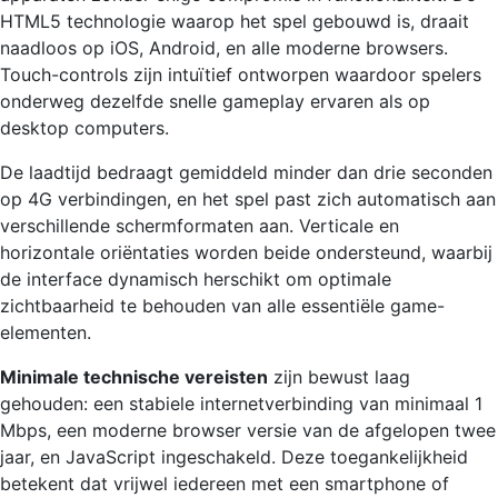
HTML5 technologie waarop het spel gebouwd is, draait
naadloos op iOS, Android, en alle moderne browsers.
Touch-controls zijn intuïtief ontworpen waardoor spelers
onderweg dezelfde snelle gameplay ervaren als op
desktop computers.
De laadtijd bedraagt gemiddeld minder dan drie seconden
op 4G verbindingen, en het spel past zich automatisch aan
verschillende schermformaten aan. Verticale en
horizontale oriëntaties worden beide ondersteund, waarbij
de interface dynamisch herschikt om optimale
zichtbaarheid te behouden van alle essentiële game-
elementen.
Minimale technische vereisten
zijn bewust laag
gehouden: een stabiele internetverbinding van minimaal 1
Mbps, een moderne browser versie van de afgelopen twee
jaar, en JavaScript ingeschakeld. Deze toegankelijkheid
betekent dat vrijwel iedereen met een smartphone of