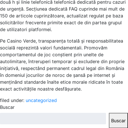
două h și linie telefonică telefonică dedicată pentru cazuri
de urgență. Secțiunea dedicată FAQ cuprinde mai mult de
150 de articole cuprinzătoare, actualizat regulat pe baza
solicitărilor frecvente primite exact de din partea grupul
de utilizatori platformei.
Pe Casino Verde, transparența totală și responsabilitatea
socială reprezintă valori fundamentali. Promovăm
comportamentul de joc conștient prin unelte de
autolimitare, întreruperi temporar și excludere din proprie
inițiativă, respectând permanent cadrul legal din România
în domeniul jocurilor de noroc de șansă pe internet și
menținând standarde înalte etice morale ridicate în toate
exact activitățile noastre desfășurate.
filed under:
uncategorized
Buscar
Buscar