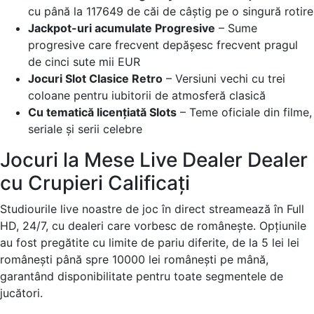
cu până la 117649 de căi de câștig pe o singură rotire
Jackpot-uri acumulate Progresive
– Sume
progresive care frecvent depășesc frecvent pragul
de cinci sute mii EUR
Jocuri Slot Clasice Retro
– Versiuni vechi cu trei
coloane pentru iubitorii de atmosferă clasică
Cu tematică licențiată Slots
– Teme oficiale din filme,
seriale și serii celebre
Jocuri la Mese Live Dealer Dealer
cu Crupieri Calificați
Studiourile live noastre de joc în direct streamează în Full
HD, 24/7, cu dealeri care vorbesc de românește. Opțiunile
au fost pregătite cu limite de pariu diferite, de la 5 lei lei
românești până spre 10000 lei românești pe mână,
garantând disponibilitate pentru toate segmentele de
jucători.