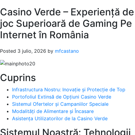
Casino Verde – Experiență de
joc Superioară de Gaming Pe
Internet în România
Posted
3 julio, 2026
by
mfcastano
Cuprins
Infrastructura Nostru: Inovație și Protecție de Top
Portofoliul Extinsă de Opțiuni Casino Verde
Sistemul Ofertelor și Campaniilor Speciale
Modalități de Alimentare și Încasare
Asistența Utilizatorilor de la Casino Verde
Sistemul Noastră: Tehnologii