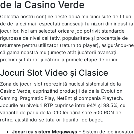
de la Casino Verde
Colecția nostru conține peste două mii cinci sute de titluri
de de la cei mai respectați cunoscuți furnizori din industria
jocurilor. Noi am selectat oricare joc potrivit standarde
riguroase de nivel calitativ, popularitate și procentaje de
returnare pentru utilizator (return to player), asigurându-ne
că gama noastră mulțumește atât jucătorii avansați,
precum și tuturor jucătorii la primele etape de drum.
Jocuri Slot Video și Clasice
Zona de jocuri slot reprezintă nucleul sistemului de la
Casino Verde, cuprinzând producții de de la Evolution
Gaming, Pragmatic Play, NetEnt și compania Playtech.
Jocurile au niveluri RTP cuprinse între 94% și 98.5%, cu
variante de pariu de la 0.10 lei până spre 500 RON pe
rotire, ajustându-se tuturor tipurilor de buget.
Jocuri cu sistem Megaways
– Sistem de joc inovator