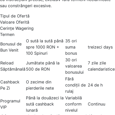
sau constrângeri excesive.
Tipul de Ofertă
Valoare Oferită
Cerințe Wagering
Termen
O sută la sută până
35 ori
Bonusul de
spre 1000 RON +
suma
treizeci days
Bun Venit
100 Spinuri
bonus
30 ori
Reload
Jumătate până la
7 zile zile
valoarea
Săptămânală
500 de RON
calendaristice
bonusului
Fără
Cashback
O zecime din
condiții de
24 de h
Pe Zi
pierderile nete
rulaj
Până la douăzeci la
Variabilă
Programul
sută cashback
conform
Continuu
VIP
lunară
nivelul