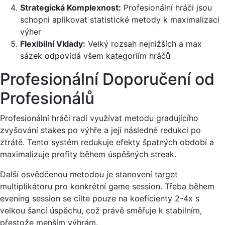
Strategická Komplexnost:
Profesionální hráči jsou
schopni aplikovat statistické metody k maximalizaci
výher
Flexibilní Vklady:
Velký rozsah nejnižších a max
sázek odpovídá všem kategoriím hráčů
Profesionální Doporučení od
Profesionálů
Profesionální hráči radí využívat metodu gradujícího
zvyšování stakes po výhře a její následné redukci po
ztrátě. Tento systém redukuje efekty špatných období a
maximalizuje profity během úspěšných streak.
Další osvědčenou metodou je stanovení target
multiplikátoru pro konkrétní game session. Třeba během
evening session se cílte pouze na koeficienty 2-4x s
velkou šancí úspěchu, což právě směřuje k stabilním,
přestože menším výhrám.