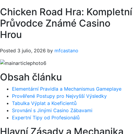
Chicken Road Hra: Kompletní
Průvodce Známé Casino
Hrou
Posted
3 julio, 2026
by
mfcastano
Obsah článku
Elementární Pravidla a Mechanismus Gameplaye
Prověřené Postupy pro Nejvyšší Výsledky
Tabulka Výplat a Koeficientů
Srovnání s Jinými Casino Zábavami
Expertní Tipy od Profesionálů
Hlavní Zásady a Mechanika