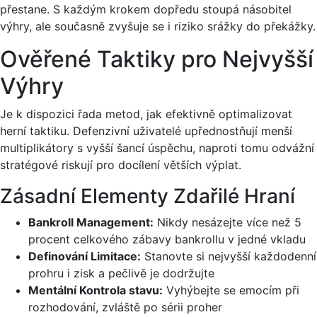
přestane. S každým krokem dopředu stoupá násobitel
výhry, ale současně zvyšuje se i riziko srážky do překážky.
Ověřené Taktiky pro Nejvyšší
Výhry
Je k dispozici řada metod, jak efektivně optimalizovat
herní taktiku. Defenzivní uživatelé upřednostňují menší
multiplikátory s vyšší šancí úspěchu, naproti tomu odvážní
stratégové riskují pro docílení větších výplat.
Zásadní Elementy Zdařilé Hraní
Bankroll Management:
Nikdy nesázejte více než 5
procent celkového zábavy bankrollu v jedné vkladu
Definování Limitace:
Stanovte si nejvyšší každodenní
prohru i zisk a pečlivě je dodržujte
Mentální Kontrola stavu:
Vyhýbejte se emocím při
rozhodování, zvláště po sérii proher