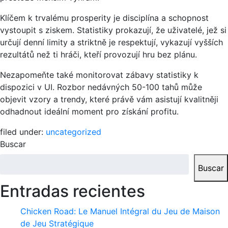
Klíčem k trvalému prosperity je disciplína a schopnost
vystoupit s ziskem. Statistiky prokazují, že uživatelé, jež si
určují denní limity a striktně je respektují, vykazují vyšších
rezultátů než ti hráči, kteří provozují hru bez plánu.
Nezapomeňte také monitorovat zábavy statistiky k
dispozici v UI. Rozbor nedávných 50-100 tahů může
objevit vzory a trendy, které právě vám asistují kvalitněji
odhadnout ideální moment pro získání profitu.
filed under:
uncategorized
Buscar
Buscar
Entradas recientes
Chicken Road: Le Manuel Intégral du Jeu de Maison
de Jeu Stratégique