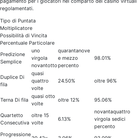
pagamento per i giocatori nel comparto dei casino virtuali
regolamentati.
Tipo di Puntata
Moltiplicatore
Possibilità di Vincita
Percentuale Particolare
uno
quarantanove
Predizione
virgola
e mezzo
98.01%
Semplice
novantotto
percento
quasi
Duplice Di
quattro
24.50%
oltre 96%
fila
volte
quasi otto
Terna Di fila
oltre 12%
95.06%
volte
novantaquattro
Quartetto
oltre 15
6.13%
virgola sedici
Consecutiva
volte
percento
Progressione
30.42x
3.06%
93.09%