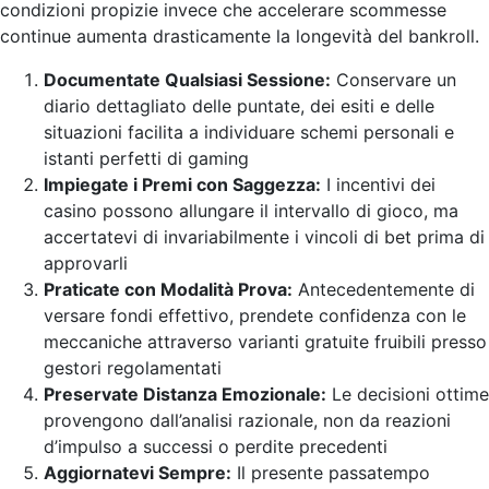
condizioni propizie invece che accelerare scommesse
continue aumenta drasticamente la longevità del bankroll.
Documentate Qualsiasi Sessione:
Conservare un
diario dettagliato delle puntate, dei esiti e delle
situazioni facilita a individuare schemi personali e
istanti perfetti di gaming
Impiegate i Premi con Saggezza:
I incentivi dei
casino possono allungare il intervallo di gioco, ma
accertatevi di invariabilmente i vincoli di bet prima di
approvarli
Praticate con Modalità Prova:
Antecedentemente di
versare fondi effettivo, prendete confidenza con le
meccaniche attraverso varianti gratuite fruibili presso
gestori regolamentati
Preservate Distanza Emozionale:
Le decisioni ottime
provengono dall’analisi razionale, non da reazioni
d’impulso a successi o perdite precedenti
Aggiornatevi Sempre:
Il presente passatempo