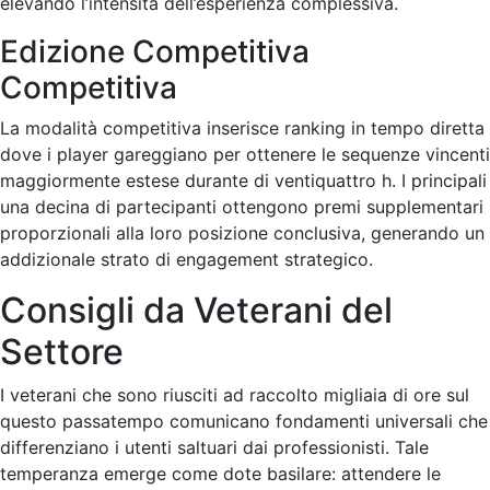
elevando l’intensità dell’esperienza complessiva.
Edizione Competitiva
Competitiva
La modalità competitiva inserisce ranking in tempo diretta
dove i player gareggiano per ottenere le sequenze vincenti
maggiormente estese durante di ventiquattro h. I principali
una decina di partecipanti ottengono premi supplementari
proporzionali alla loro posizione conclusiva, generando un
addizionale strato di engagement strategico.
Consigli da Veterani del
Settore
I veterani che sono riusciti ad raccolto migliaia di ore sul
questo passatempo comunicano fondamenti universali che
differenziano i utenti saltuari dai professionisti. Tale
temperanza emerge come dote basilare: attendere le