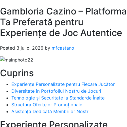
Gambloria Cazino – Platforma
Ta Preferată pentru
Experiențe de Joc Autentice
Posted
3 julio, 2026
by
mfcastano
Cuprins
Experiențe Personalizate pentru Fiecare Jucător
Diversitate în Portofoliul Nostru de Jocuri
Tehnologie și Securitate la Standarde Înalte
Structura Ofertelor Promoționale
Asistență Dedicată Membrilor Noștri
Experiențe Personalizate